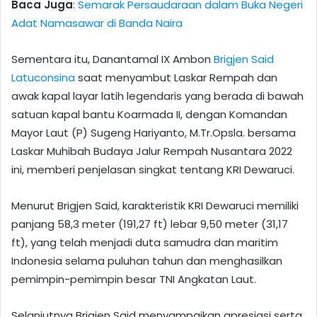
Baca Juga
:
Semarak Persaudaraan dalam Buka Negeri
Adat Namasawar di Banda Naira
Sementara itu, Danantamal IX Ambon
Brigjen Said
Latuconsina
saat menyambut Laskar Rempah dan
awak kapal layar latih legendaris yang berada di bawah
satuan kapal bantu Koarmada II, dengan Komandan
Mayor Laut (P) Sugeng Hariyanto, M.Tr.Opsla. bersama
Laskar Muhibah Budaya Jalur Rempah Nusantara 2022
ini, memberi penjelasan singkat tentang KRI Dewaruci.
Menurut Brigjen Said, karakteristik KRI Dewaruci memiliki
panjang 58,3 meter (191,27 ft) lebar 9,50 meter (31,17
ft), yang telah menjadi duta samudra dan maritim
Indonesia selama puluhan tahun dan menghasilkan
pemimpin-pemimpin besar TNI Angkatan Laut.
Selanjutnya Brigjen Said menyampaikan apresiasi serta