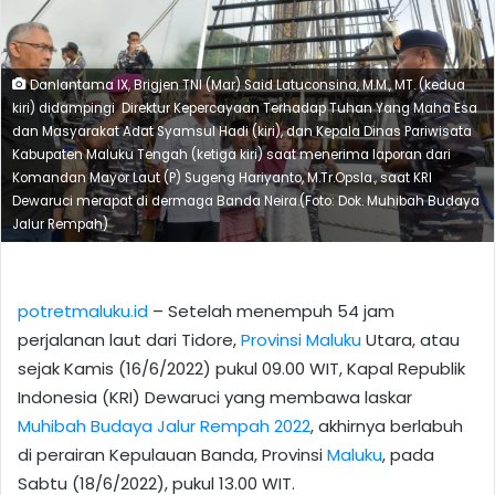
Danlantama IX, Brigjen TNI (Mar) Said Latuconsina, M.M., MT. (kedua
kiri) didampingi Direktur Kepercayaan Terhadap Tuhan Yang Maha Esa
dan Masyarakat Adat Syamsul Hadi (kiri), dan Kepala Dinas Pariwisata
Kabupaten Maluku Tengah (ketiga kiri) saat menerima laporan dari
Komandan Mayor Laut (P) Sugeng Hariyanto, M.Tr.Opsla., saat KRI
Dewaruci merapat di dermaga Banda Neira.(Foto: Dok. Muhibah Budaya
Jalur Rempah)
potretmaluku.id
– Setelah menempuh 54 jam
perjalanan laut dari Tidore,
Provinsi Maluku
Utara, atau
sejak Kamis (16/6/2022) pukul 09.00 WIT, Kapal Republik
Indonesia (KRI) Dewaruci yang membawa laskar
Muhibah Budaya Jalur Rempah 2022
, akhirnya berlabuh
di perairan Kepulauan Banda, Provinsi
Maluku
, pada
Sabtu (18/6/2022), pukul 13.00 WIT.