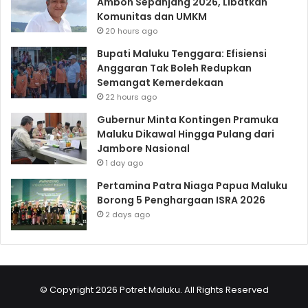
Ambon Sepanjang 2026, Libatkan
Komunitas dan UMKM
20 hours ago
Bupati Maluku Tenggara: Efisiensi
Anggaran Tak Boleh Redupkan
Semangat Kemerdekaan
22 hours ago
Gubernur Minta Kontingen Pramuka
Maluku Dikawal Hingga Pulang dari
Jambore Nasional
1 day ago
Pertamina Patra Niaga Papua Maluku
Borong 5 Penghargaan ISRA 2026
2 days ago
© Copyright 2026 Potret Maluku. All Rights Reserved