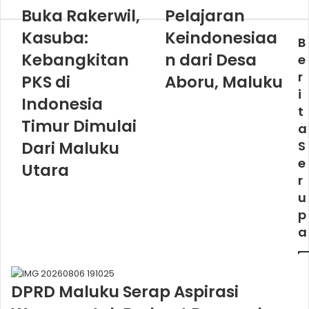
Buka Rakerwil,
Pelajaran
Kasuba:
Keindonesiaa
B
Kebangkitan
n dari Desa
e
r
PKS di
Aboru, Maluku
i
Indonesia
t
Timur Dimulai
a
Dari Maluku
S
e
Utara
r
u
p
a
DPRD Maluku Serap Aspirasi