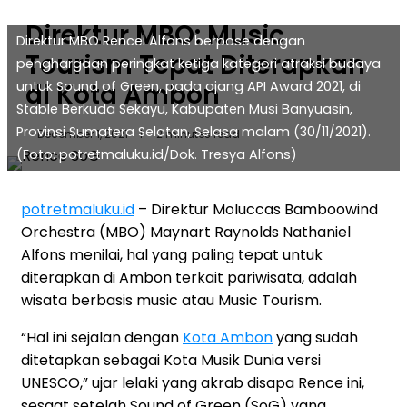
Direktur MBO: Music
Direktur MBO Rencel Alfons berpose dengan
Tourism Tepat Diterapkan
penghargaan peringkat ketiga kategori atraksi budaya
untuk Sound of Green, pada ajang API Award 2021, di
di Kota Ambon
Stable Berkuda Sekayu, Kabupaten Musi Banyuasin,
Provinsi Sumatera Selatan, Selasa malam (30/11/2021).
December 1, 2021
1
2 minutes read
(Foto: potretmaluku.id/Dok. Tresya Alfons)
potretmaluku.id
– Direktur Moluccas Bamboowind
Orchestra (MBO) Maynart Raynolds Nathaniel
Alfons menilai, hal yang paling tepat untuk
diterapkan di Ambon terkait pariwisata, adalah
wisata berbasis music atau Music Tourism.
“Hal ini sejalan dengan
Kota Ambon
yang sudah
ditetapkan sebagai Kota Musik Dunia versi
UNESCO,” ujar lelaki yang akrab disapa Rence ini,
sesaat setelah Sound of Green (SoG) yang