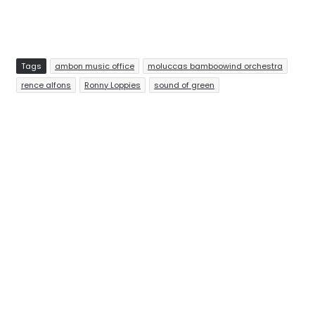
Tags
ambon music office
moluccas bamboowind orchestra
rence alfons
Ronny Loppies
sound of green