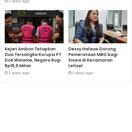
2 days ago
Kejari Ambon Tetapkan
Dessy Halauw Dorong
Dua Tersangka Korupsi PT
Pemerataan MBG bagi
Dok Waiame, Negara Rugi
Siswa di Kecamatan
Rp18,9 Miliar
Letisel
3 days ago
3 days ago