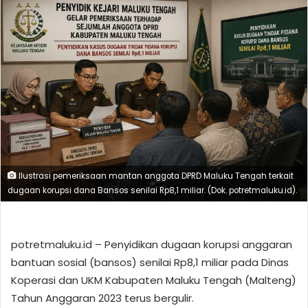
Ilustrasi pemeriksaan mantan anggota DPRD Maluku Tengah terkait
dugaan korupsi dana Bansos senilai Rp8,1 miliar. (Dok. potretmaluku.id).
potretmaluku.id – Penyidikan dugaan korupsi anggaran
bantuan sosial (bansos) senilai Rp8,1 miliar pada Dinas
Koperasi dan UKM Kabupaten Maluku Tengah (Malteng)
Tahun Anggaran 2023 terus bergulir.