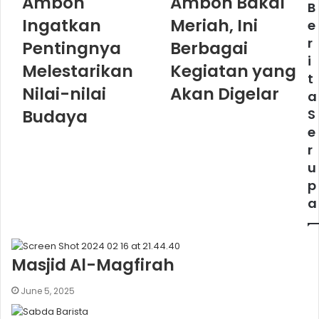
Ambon
Ambon Bakal
B
Ingatkan
Meriah, Ini
e
r
Pentingnya
Berbagai
i
Melestarikan
Kegiatan yang
t
Nilai-nilai
Akan Digelar
a
Budaya
S
e
r
u
p
a
Masjid Al-Magfirah
June 5, 2025