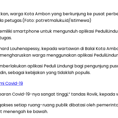
, warga Kota Ambon yang berkunjung ke pusat perbelanja
a petugas.(Foto: potretmaluku.id/Istimewa)
miliki smartphone untuk mengunduh aplikasi PeduliLindun
tugas.
ard Louhenapessy, kepada wartawan di Balai Kota Ambon
mengharuskan warga menggunakan aplikasi PeduliLindung
erlakukan aplikasi Peduli Lindungi bagi pengunjung pu
udin, sebagai kebijakan yang tidaklah populis.
mi Covid-19
nyebaran Covid-19-nya sangat tinggi,” tandas Rovik, kepada
s setiap ruang-ruang publik dibatasi oleh pemerintah.
at menengah ke bawah.