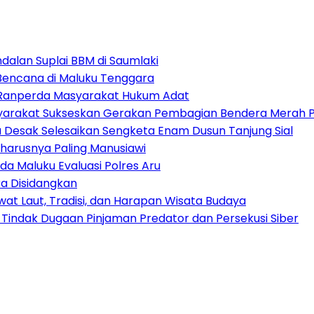
alan Suplai BBM di Saumlaki
 Bencana di Maluku Tenggara
t Ranperda Masyarakat Hukum Adat
arakat Sukseskan Gerakan Pembagian Bendera Merah P
tu Desak Selesaikan Sengketa Enam Dusun Tanjung Sial
harusnya Paling Manusiawi
da Maluku Evaluasi Polres Aru
a Disidangkan
at Laut, Tradisi, dan Harapan Wisata Budaya
 Tindak Dugaan Pinjaman Predator dan Persekusi Siber