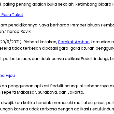
, paling penting adalah buka sekolah, ketimbang bicara Pe
t Rasa Takut
ancam pendidikannya. Saya berharap Pemberlakuan Pembat
,” harap Rovik.
9/9/2021), Richard katakan,
Pemkot Ambon
kemudian me
reka tidak terkesan dibatasi gara-gara aturan pengguna
perbelanjaan, dan tidak punya aplikasi PeduliLindungi, b
na Hijau
akan penggunaan aplikasi PeduliLindungi ini, sebenarnya
 seperti Makassar, Surabaya, dan Jakarta.
ga diwajibkan ketika hendak memasuki mall atau pusat p
gan karena tidak terbiasa dengan aplikasi PeduliLindung