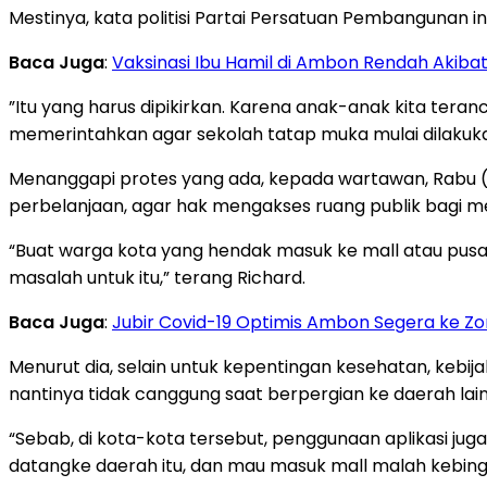
Mestinya, kata politisi Partai Persatuan Pembangunan ini
Baca Juga
:
Vaksinasi Ibu Hamil di Ambon Rendah Akiba
”Itu yang harus dipikirkan. Karena anak-anak kita ter
memerintahkan agar sekolah tatap muka mulai dilakukan
Menanggapi protes yang ada, kepada wartawan, Rabu (2
perbelanjaan, agar hak mengakses ruang publik bagi me
“Buat warga kota yang hendak masuk ke mall atau pusat 
masalah untuk itu,” terang Richard.
Baca Juga
:
Jubir Covid-19 Optimis Ambon Segera ke Zo
Menurut dia, selain untuk kepentingan kesehatan, kebij
nantinya tidak canggung saat berpergian ke daerah lain
“Sebab, di kota-kota tersebut, penggunaan aplikasi ju
datangke daerah itu, dan mau masuk mall malah kebingun