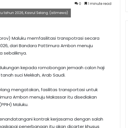
0
1 minute read
u tahun 2026, Kasrul Selang. (istimewa)
prov) Maluku memfasilitasi transpotrasi secara
 2026, dari Bandara Pattimura Ambon menuju
 sebaliknya.
uk dukungan kepada romobongan jemaah calon haji
tanah suci Mekkah, Arab Saudi.
elang mengatakan, fasilitas transportasi untuk
ttimura Ambon menuju Makassar itu disediakan
PPIH) Maluku.
menandatangani kontrak kerjasama dengan salah
askapai penerbangan itu akan dicarter khusus