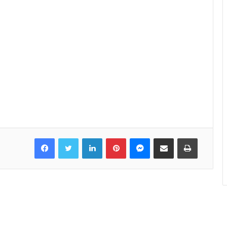
Facebook
Twitter
LinkedIn
Pinterest
Messenger
Share via Email
Print