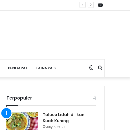
YouTube
Switch
Search
PENDAPAT
LAINNYA
skin
for
Terpopuler
Talucu Lidah di Ikan
Kuah Kuning
July 6, 2021