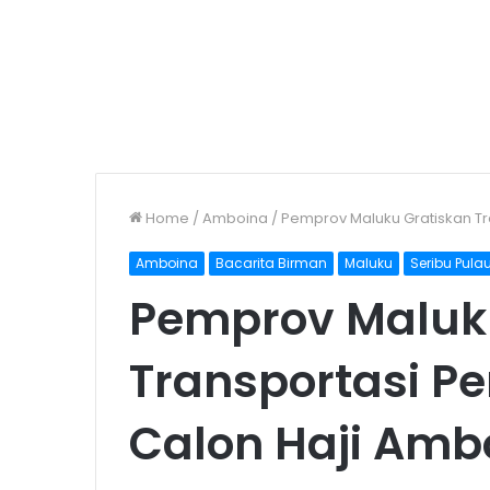
Home
/
Amboina
/
Pemprov Maluku Gratiskan Tr
Amboina
Bacarita Birman
Maluku
Seribu Pula
Pemprov Maluk
Transportasi Pe
Calon Haji Amb