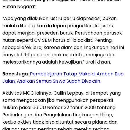
Hutan Negara”.
“Apa yang dilakukan justru perlu diapresiasi, bukan
malah dihadapkan di depan pengadilan. Ini justru
dapat menjadi preseden buruk. Perusahaan perusak
hutan seperti CV SBM harus di-blacklist. Penting,
sebagai efek jera, karena alam dan lingkungan hari ini
hanyalah titipan dari anak cucu kita, menjaga dan
melestarikannya adalah kewajiban,” urai Ikhsan.
Baca Juga
:
Pembelajaran Tatap Muka di Ambon Bisa
Jalan, Asalkan Semua Siswa Sudah Divaksin
Aktivitas MCC lainnya, Callin Leppuy, di tempat yang
sama mengatakan jika menggunakan perspektif
hukum pasal 66 UU Nomor 32 tahun 2009 tentang
Perlindungan dan Pengelolaan Lingkungan Hidup,
kedua aktivis tidak bisa dituntut secara pidana dan
digugat secara perdata sebab mereka sedang