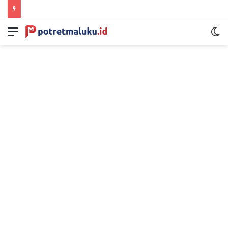
Menu
S
sk