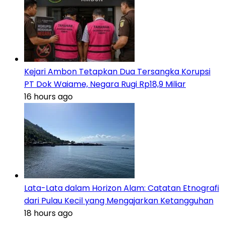
Kejari Ambon Tetapkan Dua Tersangka Korupsi
PT Dok Waiame, Negara Rugi Rp18,9 Miliar
16 hours ago
Lata-Lata dalam Horizon Alam: Catatan Etnografi
dari Pulau Kecil yang Mengajarkan Ketangguhan
18 hours ago