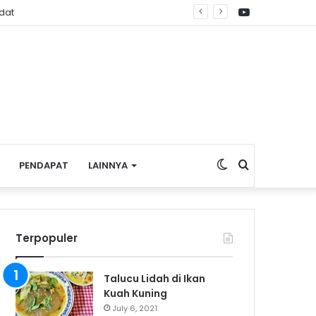
YouTube
dat
Switch
Search
PENDAPAT
LAINNYA
skin
for
Terpopuler
Talucu Lidah di Ikan
Kuah Kuning
July 6, 2021