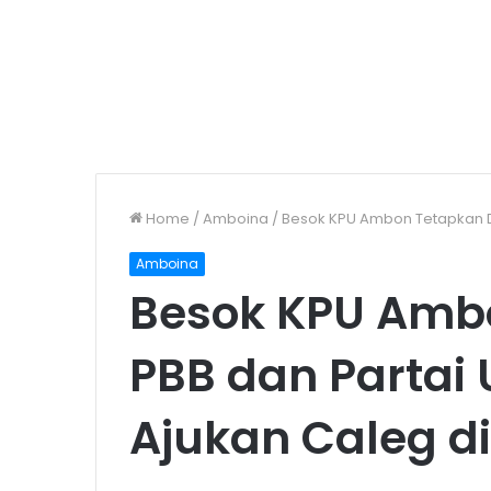
Home
/
Amboina
/
Besok KPU Ambon Tetapkan DC
Amboina
Besok KPU Amb
PBB dan Partai
Ajukan Caleg di