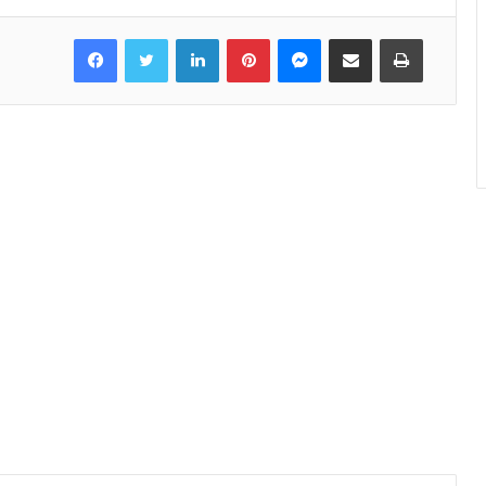
Facebook
Twitter
LinkedIn
Pinterest
Messenger
Share via Email
Print