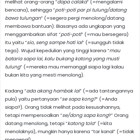
melihat orang-orang “
dapa calaka
” (=mengalami
bencana), sehingga “
poti-poti par pi tulung/datang
bawa tulungan
” (=segera pergi menolong/datang
membawa bantuan). Biasanya ada ungkapan yang
menggambarkan sifat “
poti-poti
” (=mau bersegera)
itu yaitu “
sio, seng sampe hati lai
” (=sungguh tidak
tega). Wujud kepedulian yang tinggi karena “
mau
bataria sapa lai, kalu bukang katong yang musti
tulung
” (=mereka mau memanggil siapa lagi kalau
bukan kita yang mesti menolong).
Kadang “
ada akang hambak lai
” (=ada tantangannya
pula) yaitu pertanyaan “
se sapa kong?
” (=Anda
siapa?). Orang tidak melihat pada kesusahannya,
tetapi mempersoalkan “
se/dong sapa kong
?” Orang
datang menolong, tetapi “
katong tola
” (=kita
menolaknya), mungkin hanya karena “tar kanal” (=tidak
mengenal).