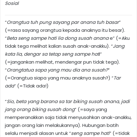
Sosial
“
Orangtua tuh pung sayang par anana tuh basar
”
(=rasa sayang orangtua kepada anaknya itu besar).
“
Beta seng sampe hati lia dong susah anana
e” (=Aku
tidak tega melihat kalian susah anak-anakku). “
Jang
kata lia, dengar sa tetap seng sampe hat
i”
(=jangankan melihat, mendengar pun tidak tega).
“
Orangtatua sapa yang mau dia ana susah?
”
(=Orangtua siapa yang mau anaknya susah?) “
Tar
ada
” (=Tidak ada!)
“
Sio, beta yang barana sa tar biking susah anana, jadi
jang orang biking susah dong
” (=saya yang
memperanakkan saja tidak menyusahkan anak-anakku,
jangan orang lain melakukannya). Hubungan batih
selalu menjadi alasan untuk “
seng sampe hati
” (=tidak