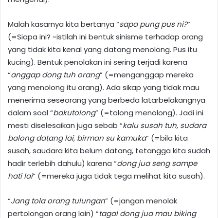
Malah kasarnya kita bertanya “
sapa pung pus ni?
”
(=Siapa ini? ~istilah ini bentuk sinisme terhadap orang
yang tidak kita kenal yang datang menolong. Pus itu
kucing). Bentuk penolakan ini sering terjadi karena
“
anggap dong tuh orang
” (=menganggap mereka
yang menolong itu orang). Ada sikap yang tidak mau
menerima seseorang yang berbeda latarbelakangnya
dalam soal “
bakutolong
” (=tolong menolong). Jadi ini
mesti diselesaikan juga sebab “
kalu susah tuh, sudara
balong datang lai, birman su kamuka
” (=bila kita
susah, saudara kita belum datang, tetangga kita sudah
hadir terlebih dahulu) karena “
dong jua seng sampe
hati lai
” (=mereka juga tidak tega melihat kita susah).
“
Jang tola orang tulungan
” (=jangan menolak
pertolongan orang lain) “
tagal dong jua mau biking