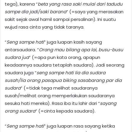
tega), karena “
beta yang rasa saki mulai dari tadudu
sampe dia jadi/saki barana
” (=saya yang merasakan
sakit sejak awal hamil sampai persalinan). Ini suatu
wujud rasa cinta yang tidak taranya.
“
Seng sampe hati
” juga luapan kasih sayang
antarsaudara. “
Orang mau bilang apa lai, busu-busu
sudara jua
” (=apa pun kata orang, apapun
keadaannya saudara tetaplah saudara). Jadi seorang
saudara juga “
seng sampe hati lia dia sudara
susah/lia orang pasapua biking sasabarang par dia
sudara
” (=tidak tega melihat saudaranya
susah/melihat orang memperlakukan saudaranya
sesuka hati mereka). Rasa iba itu lahir dari “
sayang
orang sudara
” (=cinta kepada saudara).
“
Seng sampe hati
” juga luapan rasa sayang ketika