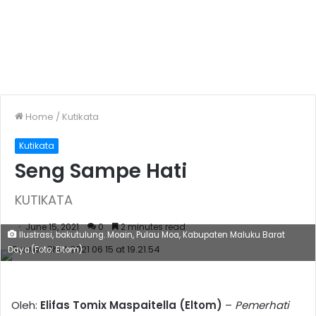
Home
/
Kutikata
Kutikata
Seng Sampe Hati
KUTIKATA
June 15, 2021
0
2 minutes read
Ilustrasi, bakutulung. Moain, Pulau Moa, Kabupaten Maluku Barat
Daya.(Foto: Eltom)
Oleh:
Elifas Tomix Maspaitella (Eltom)
–
Pemerhati