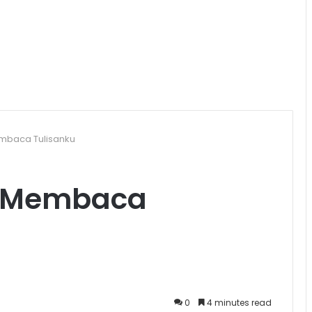
mbaca Tulisanku
g Membaca
0
4 minutes read