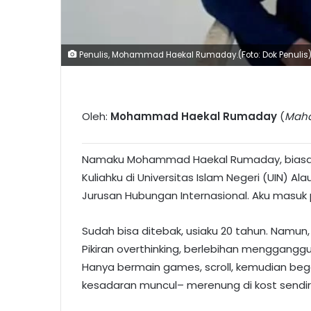
Penulis, Mohammad Haekal Rumaday.(Foto: Dok Penulis
Oleh:
Mohammad Haekal Rumaday
(
Maha
Namaku Mohammad Haekal Rumaday, biasa di
Kuliahku di Universitas Islam Negeri (UIN) Ala
Jurusan Hubungan Internasional. Aku masuk p
Sudah bisa ditebak, usiaku 20 tahun. Namun,
Pikiran overthinking, berlebihan mengganggu kr
Hanya bermain games, scroll, kemudian bega
kesadaran muncul– merenung di kost sendiri