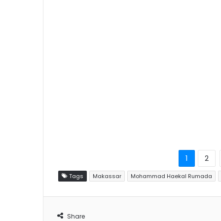
1
2
Tags
Makassar
Mohammad Haekal Rumada
Share