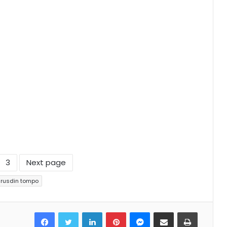
3
Next page
rusdin tompo
Facebook
Twitter
LinkedIn
Pinterest
Messenger
Share via Email
Print