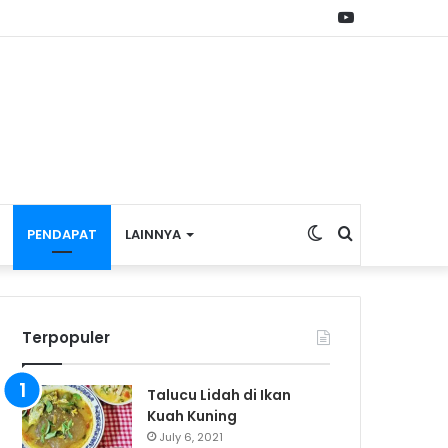
YouTube
Switch
Search
PENDAPAT
LAINNYA
skin
for
Terpopuler
Talucu Lidah di Ikan
Kuah Kuning
July 6, 2021