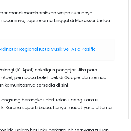
amar mandi membersihkan wajah sucupnya.
macamnya, tapi selama tinggal di Makassar beliau
ordinator Regional Kota Musik Se-Asia Pasific
langi (K-Apel) sekaligus pengajar. Jika para
K-Apel, pembaca boleh cek di Google dan semua
n komunitasnya tersedia di sini.
 langsung berangkat dari Jalan Daeng Tata III.
k. Karena seperti biasa, hanya macet yang ditemui
elirik. Dalam hati aku berkata, oh ternyata tujuan