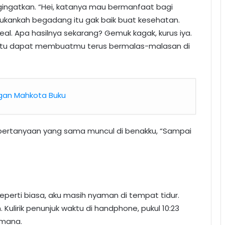
gatkan. “Hei, katanya mau bermanfaat bagi
. Bukankah begadang itu gak baik buat kesehatan.
al. Apa hasilnya sekarang? Gemuk kagak, kurus iya.
 itu dapat membuatmu terus bermalas-malasan di
engan Mahkota Buku
u pertanyaan yang sama muncul di benakku, “Sampai
 seperti biasa, aku masih nyaman di tempat tidur.
Kulirik penunjuk waktu di handphone, pukul 10:23
 mana.