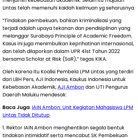
menjamin kebebasan akademik. Selain itu majalah
Lintas telah memenuhi kaidah keilmuan yg seharusnya.
“Tindakan pembekuan, bahkan kriminalisasi yang
terjadi adalah upaya tekanan dan pendisiplinan yang
melanggar Surabaya Principle of Academic Freedom.
Kasus ini juga menimbulkan keprihatinan internasional,
dan telah dilaporkan dalam UPR 41st Tahun 2022
bersama Scholar at Risk (SaR),” tegas KIKA.
Oleh karena itu Koalisi Pembela LPM Lintas yang terdiri
dari LBH Pers, AJI Indonesia, Kaukus Indonesia untuk
Kebebasan Akademik,
AJI Ambon
dan IJTI Pengurus
Daerah Maluku mendesak:
Baca Juga
:
IAIN Ambon: Unit Kegiatan Mahasiswa LPM
Lintas Tidak Ditutup
1. Rektor IAIN Ambon menghentikan segala bentuk
tindakan intimidatif serta mencabut SK Pembekuan