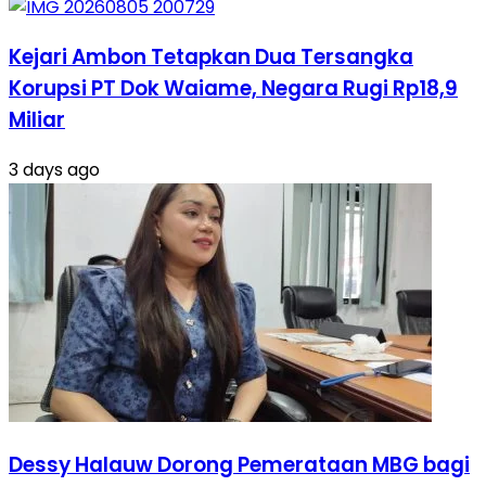
Kejari Ambon Tetapkan Dua Tersangka
Korupsi PT Dok Waiame, Negara Rugi Rp18,9
Miliar
3 days ago
Dessy Halauw Dorong Pemerataan MBG bagi