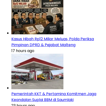
Kasus Hibah Rp12 Miliar Meluas, Polda Periksa
Pimpinan DPRD & Pejabat Malteng
17 hours ago
Pemerintah KKT & Pertamina Komitmen Jaga
Keandalan Suplai BBM di Saumlaki
23 hours ago