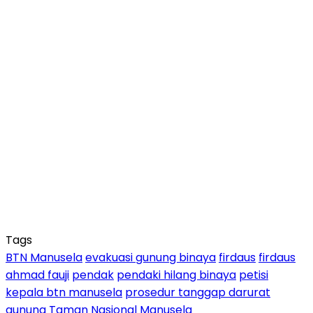
Tags
BTN Manusela
evakuasi gunung binaya
firdaus
firdaus
ahmad fauji
pendak
pendaki hilang binaya
petisi
kepala btn manusela
prosedur tanggap darurat
gunung
Taman Nasional Manusela