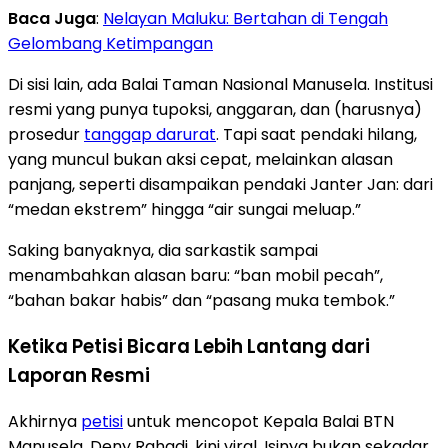
Baca Juga
:
Nelayan Maluku: Bertahan di Tengah
Gelombang Ketimpangan
Di sisi lain, ada Balai Taman Nasional Manusela. Institusi
resmi yang punya tupoksi, anggaran, dan (harusnya)
prosedur
tanggap darurat
. Tapi saat pendaki hilang,
yang muncul bukan aksi cepat, melainkan alasan
panjang, seperti disampaikan pendaki Janter Jan: dari
“medan ekstrem” hingga “air sungai meluap.”
Saking banyaknya, dia sarkastik sampai
menambahkan alasan baru: “ban mobil pecah”,
“bahan bakar habis” dan “pasang muka tembok.”
Ketika Petisi Bicara Lebih Lantang dari
Laporan Resmi
Akhirnya
petisi
untuk mencopot Kepala Balai BTN
Manusela, Deny Rahadi, kini viral. Isinya bukan sekadar