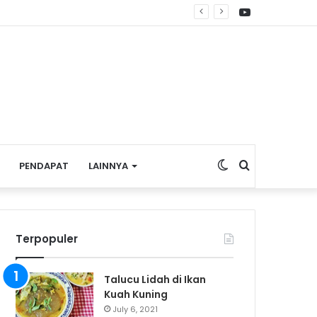
YouTube
Switch
Search
PENDAPAT
LAINNYA
skin
for
Terpopuler
Talucu Lidah di Ikan
Kuah Kuning
July 6, 2021