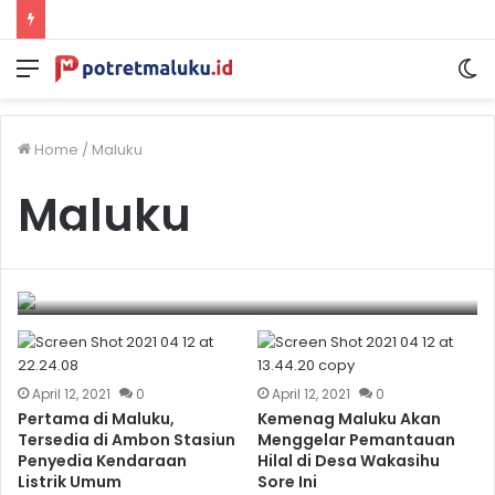
Menu
S
sk
Home
/
Maluku
Maluku
Wakapolda dan Pejabat Utama Polda
Maluku Ikut Pemeriksaan Kesehatan
Berkala
April 12, 2021
0
April 12, 2021
0
April 12, 2021
0
Pertama di Maluku,
Kemenag Maluku Akan
Tersedia di Ambon Stasiun
Menggelar Pemantauan
Penyedia Kendaraan
Hilal di Desa Wakasihu
Listrik Umum
Sore Ini