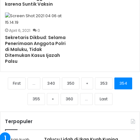
karena Suntik Vaksin
April 6, 2021
0
Sekretaris Dikbud: Selama
Penerimaan Anggota Polri
di Maluku, Tidak
Ditemukan Kasus Ijazah
Palsu
First
...
340
350
«
353
354
355
»
360
...
Last
Terpopuler
Talucu Lidah di Ikan Kuah Kuning