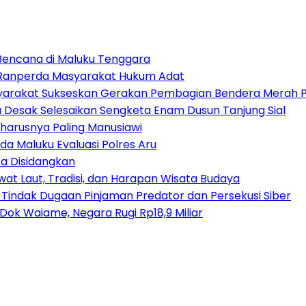
 Bencana di Maluku Tenggara
t Ranperda Masyarakat Hukum Adat
arakat Sukseskan Gerakan Pembagian Bendera Merah P
tu Desak Selesaikan Sengketa Enam Dusun Tanjung Sial
harusnya Paling Manusiawi
da Maluku Evaluasi Polres Aru
a Disidangkan
at Laut, Tradisi, dan Harapan Wisata Budaya
 Tindak Dugaan Pinjaman Predator dan Persekusi Siber
ok Waiame, Negara Rugi Rp18,9 Miliar