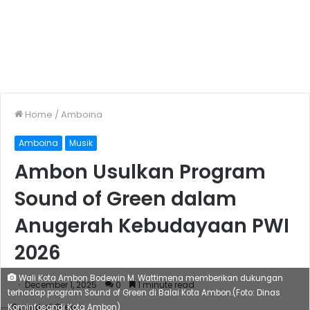
Home
/
Amboina
Amboina
Musik
Ambon Usulkan Program
Sound of Green dalam
Anugerah Kebudayaan PWI
2026
Wali Kota Ambon Bodewin M. Wattimena memberikan dukungan
December 1, 2025
0
1 minute read
terhadap program Sound of Green di Balai Kota Ambon.(Foto: Dinas
Kominfosandi Kota Ambon)