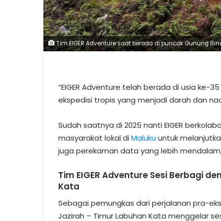
Tim EIGER Adventure saat berada di puncak Gunung Binai
“EIGER Adventure telah berada di usia ke-3
ekspedisi tropis yang menjadi darah dan n
Sudah saatnya di 2025 nanti EIGER berkolabo
masyarakat lokal di
Maluku
untuk melanjutkan
juga perekaman data yang lebih mendalam,” 
Tim EIGER Adventure Sesi Berbagi d
Kata
Sebagai pemungkas dari perjalanan pra-eksp
Jazirah – Timur Labuhan Kata menggelar sesi