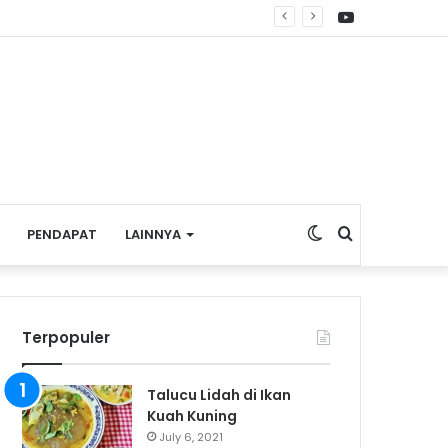
YouTube
dat
Switch
Search
PENDAPAT
LAINNYA
skin
for
Terpopuler
Talucu Lidah di Ikan
Kuah Kuning
July 6, 2021