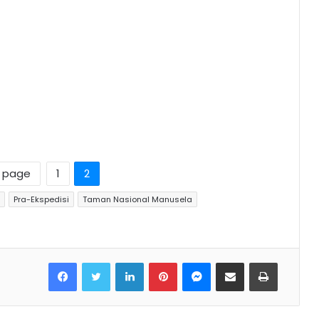
s page
1
2
Pra-Ekspedisi
Taman Nasional Manusela
Facebook
Twitter
LinkedIn
Pinterest
Messenger
Share via Email
Print