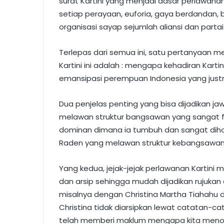
surat Kartini yang menjadi dasar perlawan
setiap perayaan, euforia, gaya berdandan,
organisasi sayap sejumlah aliansi dan parta
Terlepas dari semua ini, satu pertanyaan m
Kartini ini adalah : mengapa kehadiran Kart
emansipasi perempuan Indonesia yang justru
Dua penjelas penting yang bisa dijadikan ja
melawan struktur bangsawan yang sangat feo
dominan dimana ia tumbuh dan sangat diho
Raden yang melawan struktur kebangsawana
Yang kedua, jejak-jejak perlawanan Kartin
dan arsip sehingga mudah dijadikan rujuka
misalnya dengan Christina Martha Tiahahu di
Christina tidak diarsipkan lewat catatan-ca
telah memberi maklum mengapa kita menok