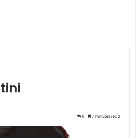
tini
0
7 minutes read