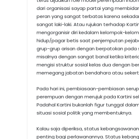
terus dijadikan role model perempuan Indon
dari organisasi sayap partai yang membida
peran yang sangat terbatas karena sekadar m
sangat laki-laki. Atau rujukan terhadap Kar
mengorganisir diri kedalam kelompok-kelom
hidup/pagar betis saat penjemputan pejaba
grup-grup arisan dengan berpatokan pada s
misalnya dengan sangat banal ketika kriter
mengisi struktur sosial kelas dua dengan 
memegang jabatan bendahara atau sekertar
Pada hari ini, pembiasaan-pembiasan seru
perempuan dengan merujuk pada Kartini se
Padahal Kartini bukanlah figur tunggal dala
situasi sosial politik yang membentuknya.
Kalau saja diperiksa, status kebangsawanan
penting bagi perlawanannya. Status keba