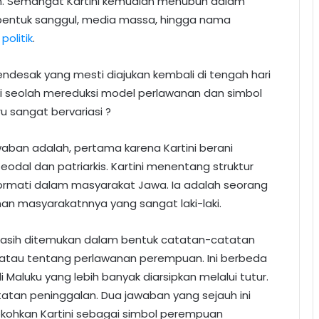
an. Semangat Kartini kemudian menubuh dalam
 bentuk sanggul, media massa, hingga nama
i
politik
.
endesak yang mesti diajukan kembali di tengah hari
ini seolah mereduksi model perlawanan dan simbol
 sangat bervariasi ?
waban adalah, pertama karena Kartini berani
dal dan patriarkis. Kartini menentang struktur
rmati dalam masyarakat Jawa. Ia adalah seorang
n masyarakatnnya yang sangat laki-laki.
i masih ditemukan dalam bentuk catatan-catatan
n atau tentang perlawanan perempuan. Ini berbeda
 Maluku yang lebih banyak diarsipkan melalui tutur.
tatan peninggalan. Dua jawaban yang sejauh ini
ohkan Kartini sebagai simbol perempuan