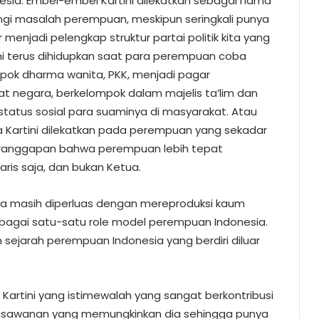
esia. Embel-embel Kartini dilekatkan sebagai nama
ngi masalah perempuan, meskipun seringkali punya
enjadi pelengkap struktur partai politik kita yang
tini terus dihidupkan saat para perempuan coba
pok dharma wanita, PKK, menjadi pagar
t negara, berkelompok dalam majelis ta’lim dan
tatus sosial para suaminya di masyarakat. Atau
ia Kartini dilekatkan pada perempuan yang sekadar
beranggapan bahwa perempuan lebih tepat
is saja, dan bukan Ketua.
pa masih diperluas dengan mereproduksi kaum
bagai satu-satu role model perempuan Indonesia.
m sejarah perempuan Indonesia yang berdiri diluar
 Kartini yang istimewalah yang sangat berkontribusi
ngsawanan yang memungkinkan dia sehingga punya