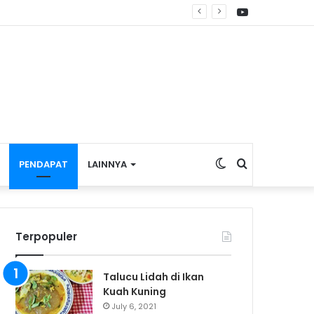
YouTube
redator dan Persekusi Siber
Switch
Search
PENDAPAT
LAINNYA
skin
for
Terpopuler
Talucu Lidah di Ikan
Kuah Kuning
July 6, 2021