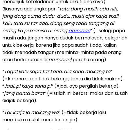
menunjuk keteladanan untuk diikuti anaknya).
Biasanya ada ungkapan “
tata dong masih ada nih,
jang dong cuma dudu-dudu, musti ajar karja skali,
kalu tata su tar ada, dong seng tada tangang di
orang ka pi maniso di orang
arumbae
” (=selagi papa
masih ada, jangan hanya duduk bermalasan, belajarlah
untuk bekerja, karena jika papa sudah tiada, kalian
tidak menadah tangan/meminta-minta pada orang
atau berkerumun di
arumbae
/perahu orang).
“
Tagal kalu sapa tar karja, dia seng makang te
”
(=karena siapa tidak bekerja, tentu dia tidak makan).
“
Jadi, pi karja sana pi
” (=jadi, ayo pergilah bekerja),
“
jang panta barat
” (=istilah ini berarti malas dan susah
diajak bekerja).
“
Tar karja la makang wa
” (=tidak bekerja lalu
membuka mulut menelan angin).