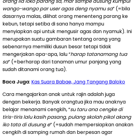
orang lia loko parang sa, mar sampe dusung kumpul
wango-wango par user agas deng nyamu sa
” (=bila
dasarnya malas, dilihat orang menenteng parang ke
kebun, tetapi setiba di sana hanya mampu
menyiapkan api untuk mengusir agas dan nyamuk). Ini
merupakan suatu gambaran tentang orang yang
sebenarnya memiliki dusun besar tetapi tidak
mengerjakan apa-apa, lalu “
harap tatanamang tua
sa
” (=berharap dari tanaman umur panjang yang
sudah ditanami orang tua).
Baca Juga
:
Kas Suara Babae, Jang Tangang Baloko
Cara mengajarkan anak untuk rajin adalah juga
dengan bekerja. Banyak orangtua jika mau anaknya
belajar menanami cengkih, “
su taru ana cengke di
tiris-tiris lalu kasih pasang, pulang skolah pikol akang
iko tata di dusung e
” (=sudah mempersiapkan anakan
cengkih di samping rumah dan berpesan agar