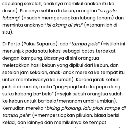
sepulang sekolah, anaknya memikul anakan itu ke
dusun). Biasanya setiba di dusun, orangtua “
su gale
lobang
” (=sudah mempersiapkan lubang tanam) dan
meminta anaknya “
isi akang di situ
” (=tanamilah di
situ).
Di Porto (Pulau Saparua), ada “
tampa pele
” (=istilah ini
menunjuk pada satu lokasi sebagai batas terdekat
dengan kampung. Biasanya di sini orangtua
meletakkan hasil kebun yang dipikul dari kebun, dan
setelah jam sekolah, anak-anak mereka ke tempat itu
untuk membawanya ke rumah). Karena jarak kebun
jauh dari rumah, maka “pagi-pagi buta lai papa dong
su ka kabong ba-belo” (=sejak subuh orangtua sudah
ke kebun untuk ba-belo/menanam umbi-umbian).
Kemudian mereka “
biking pikolang, lalu pikol sampe di
tampa pele
” (=mempersiapkan pikulan, biasa berisi
keladi, dan lainnya dan memikulnya ke tempat