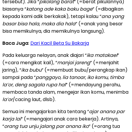
tersebut). Jika “
pikolang barat
” (=berat pikulannya)
biasanya “
katong ade kaka baku bage
” (=dibagikan
kepada kami adik berkakak), tetapi kalau “
ana yang
basar bisa hala, maka dia hala
” (=anak yang besar
bisa memikulnya, dia memikulnya langsung).
Baca Juga
:
Dari Kacil Beta Su Bakarja
Pada keluarga nelayan, anak diajari “
ika matakael
”
(=cara mengikat kail), “
manjai jareng
” (=menjahit
jaring), “
ika bubu
” (=membuat bubu/perangkap ikan)
sampai pada “
panggayo, lia tanoar, iko komu, timba
la’or, deng sagala rupa hal
” (=mendayung perahu,
membaca tanda alam, mengejar ikan komu, menimba
la’or
/cacing laut, dlsb).
Semua ini mengajarkan kita tentang “
ajar anana par
karja lai
” (=mengajari anak cara bekerja). Artinya,
“
orang tua unju jalang par anana iko
” (=orang tua