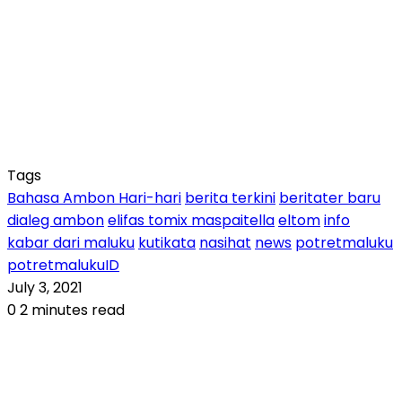
Tags
Bahasa Ambon Hari-hari
berita terkini
beritater baru
dialeg ambon
elifas tomix maspaitella
eltom
info
kabar dari maluku
kutikata
nasihat
news
potretmaluku
potretmalukuID
July 3, 2021
0
2 minutes read