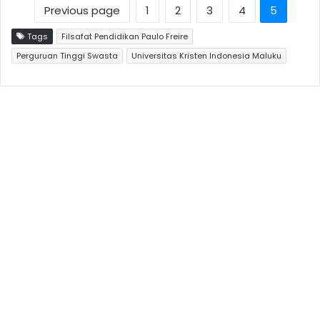
Previous page
1
2
3
4
5
Tags
Filsafat Pendidikan Paulo Freire
Perguruan Tinggi Swasta
Universitas Kristen Indonesia Maluku