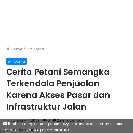
Home
/
Amboina
Amboina
Cerita Petani Semangka
Terkendala Penjualan
Karena Akses Pasar dan
Infrastruktur Jalan
January 11, 2023
0
2 minutes read
Buah semangka hasil panen Novy Latekay, petani semangka asal
Desa Tala. (Foto: Doc potretmaluku.id)