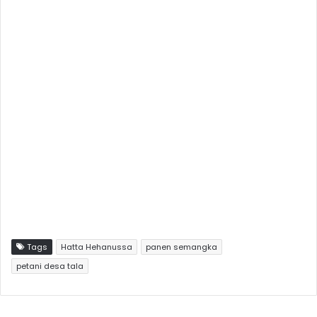
Tags
Hatta Hehanussa
panen semangka
petani desa tala