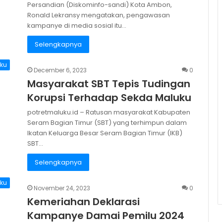
Persandian (Diskominfo-sandi) Kota Ambon,
Ronald Lekransy mengatakan, pengawasan
kampanye di media sosial itu…
Selengkapnya
ku
December 6, 2023
0
Masyarakat SBT Tepis Tudingan
Korupsi Terhadap Sekda Maluku
potretmaluku.id – Ratusan masyarakat Kabupaten
Seram Bagian Timur (SBT) yang terhimpun dalam
Ikatan Keluarga Besar Seram Bagian Timur (IKB)
SBT…
Selengkapnya
ku
November 24, 2023
0
Kemeriahan Deklarasi
Kampanye Damai Pemilu 2024