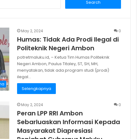
e
a
r
c
May 2, 2024
0
h
Humas: Tidak Ada Prodi Ilegal di
f
o
Politeknik Negeri Ambon
r
potretmaluku.id, – Ketua Tim Humas Politeknik
:
Negeri Ambon, Paulus Titaley, ST, SH, MH,
menyatakan, tidak ada program studi (prodi)
ilegal…
na
Selengkapnya
May 2, 2024
0
Peran LPP RRI Ambon
Sebarluaskan Informasi Kepada
Masyarakat Diapresiasi