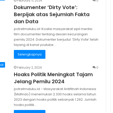
February 11, 2024
0
Dokumenter ‘Dirty Vote’:
Berpijak atas Sejumlah Fakta
dan Data
potretmaluku.id-Koalisi masyarakat sipil merilisi
film documenter tentang desain kecurangan
pemilu 2024. Dokumenter berjudul: ‘Dirty Vote’ telah
tayang di kanal youtube.…
Selengkapnya
nal
February 2, 2024
0
Hoaks Politik Meningkat Tajam
Jelang Pemilu 2024
potretmaluku.id – Masyarakat Antifitnah Indonesia
(Mafindo) menemukan 2.330 hoaks selama tahun
2023 dengan hoaks politik sebanyak 1.292. Jumlah
hoaks politik…