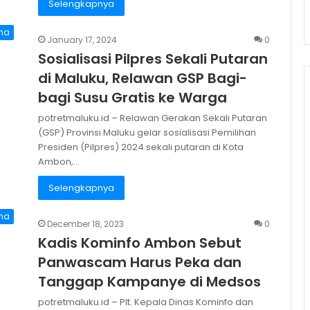
Selengkapnya
na
January 17, 2024
0
Sosialisasi Pilpres Sekali Putaran
di Maluku, Relawan GSP Bagi-
bagi Susu Gratis ke Warga
potretmaluku.id – Relawan Gerakan Sekali Putaran
(GSP) Provinsi Maluku gelar sosialisasi Pemilihan
Presiden (Pilpres) 2024 sekali putaran di Kota
Ambon,…
Selengkapnya
na
December 18, 2023
0
Kadis Kominfo Ambon Sebut
Panwascam Harus Peka dan
Tanggap Kampanye di Medsos
potretmaluku.id – Plt. Kepala Dinas Kominfo dan