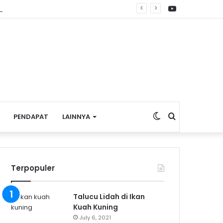
YouTube
apan Wisata Budaya
Switch
Search
PENDAPAT
LAINNYA
skin
for
Terpopuler
Talucu Lidah di Ikan
Kuah Kuning
July 6, 2021