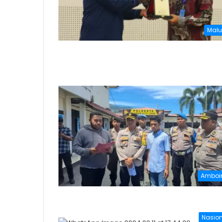
Malu
Amboi
Nasio