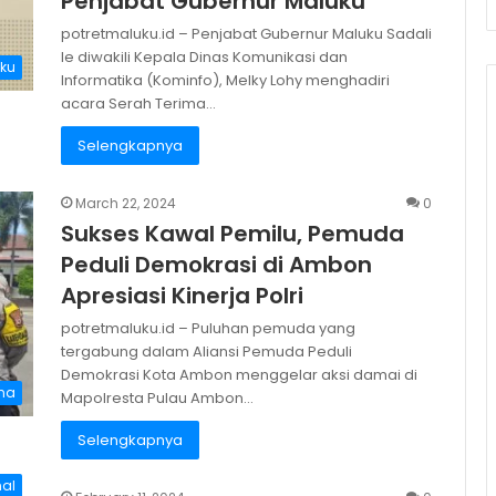
Penjabat Gubernur Maluku
potretmaluku.id – Penjabat Gubernur Maluku Sadali
Ie diwakili Kepala Dinas Komunikasi dan
ku
Informatika (Kominfo), Melky Lohy menghadiri
acara Serah Terima…
Selengkapnya
March 22, 2024
0
Sukses Kawal Pemilu, Pemuda
Peduli Demokrasi di Ambon
Apresiasi Kinerja Polri
potretmaluku.id – Puluhan pemuda yang
tergabung dalam Aliansi Pemuda Peduli
Demokrasi Kota Ambon menggelar aksi damai di
na
Mapolresta Pulau Ambon…
Selengkapnya
nal