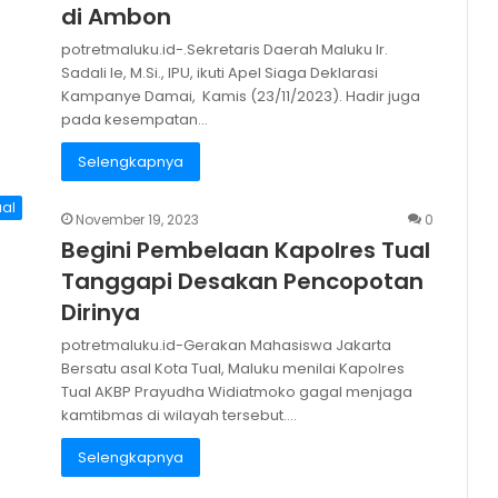
di Ambon
potretmaluku.id-.Sekretaris Daerah Maluku Ir.
Sadali Ie, M.Si., IPU, ikuti Apel Siaga Deklarasi
Kampanye Damai, Kamis (23/11/2023). Hadir juga
pada kesempatan…
Selengkapnya
ual
November 19, 2023
0
Begini Pembelaan Kapolres Tual
Tanggapi Desakan Pencopotan
Dirinya
potretmaluku.id-Gerakan Mahasiswa Jakarta
Bersatu asal Kota Tual, Maluku menilai Kapolres
Tual AKBP Prayudha Widiatmoko gagal menjaga
kamtibmas di wilayah tersebut.…
Selengkapnya