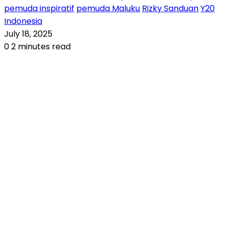
pemuda inspiratif
pemuda Maluku
Rizky Sanduan
Y20
Indonesia
July 18, 2025
0
2 minutes read