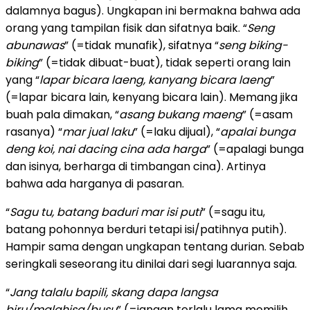
dalamnya bagus). Ungkapan ini bermakna bahwa ada
orang yang tampilan fisik dan sifatnya baik. “
Seng
abunawas
” (=tidak munafik), sifatnya “
seng biking-
biking
” (=tidak dibuat-buat), tidak seperti orang lain
yang “
lapar bicara laeng, kanyang bicara laeng
”
(=lapar bicara lain, kenyang bicara lain). Memang jika
buah pala dimakan, “
asang bukang maeng
” (=asam
rasanya) “
mar jual laku
” (=laku dijual), “
apalai bunga
deng koi, nai dacing cina ada harga
” (=apalagi bunga
dan isinya, berharga di timbangan cina). Artinya
bahwa ada harganya di pasaran.
“
Sagu tu, batang baduri mar isi puti
” (=sagu itu,
batang pohonnya berduri tetapi isi/patihnya putih).
Hampir sama dengan ungkapan tentang durian. Sebab
seringkali seseorang itu dinilai dari segi luarannya saja.
“
Jang talalu bapili, skang dapa langsa
biru/malahisa/busu
” (=jangan terlalu lama memilih,