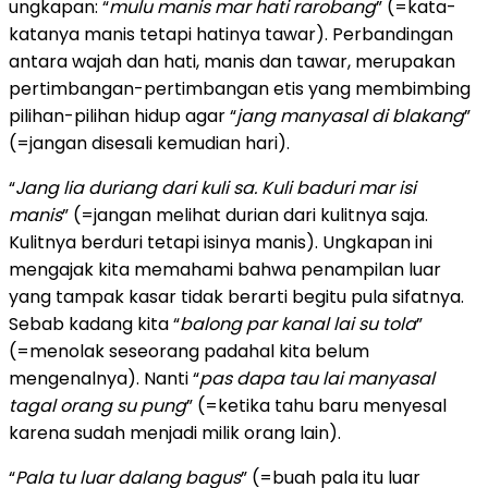
ungkapan: “
mulu manis mar hati rarobang
” (=kata-
katanya manis tetapi hatinya tawar). Perbandingan
antara wajah dan hati, manis dan tawar, merupakan
pertimbangan-pertimbangan etis yang membimbing
pilihan-pilihan hidup agar “
jang manyasal di blakang
”
(=jangan disesali kemudian hari).
“
Jang lia duriang dari kuli sa. Kuli baduri mar isi
manis
” (=jangan melihat durian dari kulitnya saja.
Kulitnya berduri tetapi isinya manis). Ungkapan ini
mengajak kita memahami bahwa penampilan luar
yang tampak kasar tidak berarti begitu pula sifatnya.
Sebab kadang kita “
balong par kanal lai su tola
”
(=menolak seseorang padahal kita belum
mengenalnya). Nanti “
pas dapa tau lai manyasal
tagal orang su pung
” (=ketika tahu baru menyesal
karena sudah menjadi milik orang lain).
“
Pala tu luar dalang bagus
” (=buah pala itu luar