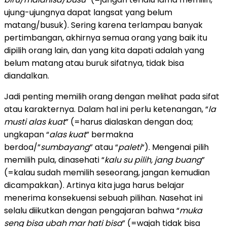
ujung-ujungnya dapat langsat yang belum
matang/busuk). Sering karena terlampau banyak
pertimbangan, akhirnya semua orang yang baik itu
dipilih orang lain, dan yang kita dapati adalah yang
belum matang atau buruk sifatnya, tidak bisa
diandalkan.
Jadi penting memilih orang dengan melihat pada sifat
atau karakternya. Dalam hal ini perlu ketenangan, “
la
musti alas kuat
” (=harus dialaskan dengan doa;
ungkapan “
alas kuat
” bermakna
berdoa/”
sumbayang
” atau “
paleti
“). Mengenai pilih
memilih pula, dinasehati “
kalu su pilih, jang buang
”
(=kalau sudah memilih seseorang, jangan kemudian
dicampakkan). Artinya kita juga harus belajar
menerima konsekuensi sebuah pilihan. Nasehat ini
selalu diikutkan dengan pengajaran bahwa “
muka
seng bisa ubah mar hati bisa
” (=wajah tidak bisa