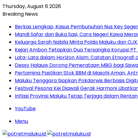
Thursday, August 6 2026
Breaking News
Berkas Lengkap, Kasus Pembunuhan Nus Key Seger
Mandi Safar dan Buka Sasi, Cara Negeri Kawa Meraw
Keluarga Sarah Nabila Minta Polda Maluku dan OJK
Kejari Ambon Tetapkan Dua Tersangka Korupsi PT D
Lata-Lata dalam Horizon Alam: Catatan Etnografi 
Dessy Halauw Dorong Pemerataan MBG bagi Siswa 
Pertamina Pastikan Stok BBM di Masohi Aman, An
Maluku Tenggara Siapkan Pokdarwis Berbasis Dig
Festival Pesona Kei Diawali Gerak Harmoni Libatk
Inflasi Provinsi Maluku Tetap Terjaga dalam Renta
YouTube
Menu