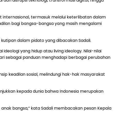
ri disrupsi teknologi, transformasi digital, hingga
t internasional, termasuk melalui keterlibatan dalam
eadilan bagi bangsa-bangsa yang masih mengalami
 kutipan dalam pidato yang dibacakan Sadali.
logi yang hidup atau living ideology. Nilai-nilai
i-hari sebagai panduan menghadapi berbagai perubahan
nsip keadilan sosial, melindungi hak-hak masyarakat
njukkan kepada dunia bahwa Indonesia merupakan
ruh anak bangsa,” kata Sadali membacakan pesan Kepala