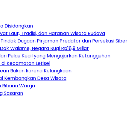
a Disidangkan
at Laut, Tradisi, dan Harapan Wisata Budaya
 Tindak Dugaan Pinjaman Predator dan Persekusi Siber
ok Waiame, Negara Rugi Rp18,9 Miliar
dari Pulau Kecil yang Mengajarkan Ketangguhan
di Kecamatan Letisel
trean Bukan karena Kelangkaan
ital Kembangkan Desa Wisata
an Ribuan Warga
ng Sasaran