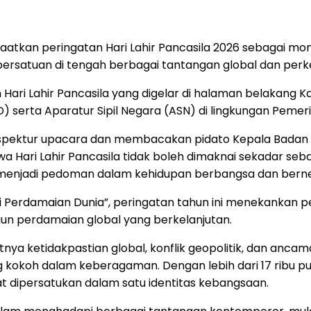
tkan peringatan Hari Lahir Pancasila 2026 sebagai
si persatuan di tengah berbagai tantangan global dan p
ari Lahir Pancasila yang digelar di halaman belakang 
) serta Aparatur Sipil Negara (ASN) di lingkungan Pemeri
spektur upacara dan membacakan pidato Kepala Badan Pe
a Hari Lahir Pancasila tidak boleh dimaknai sekadar se
an menjadi pedoman dalam kehidupan berbangsa dan bern
 Perdamaian Dunia”, peringatan tahun ini menekankan p
gun perdamaian global yang berkelanjutan.
ya ketidakpastian global, konflik geopolitik, dan ancama
okoh dalam keberagaman. Dengan lebih dari 17 ribu pul
 dipersatukan dalam satu identitas kebangsaan.