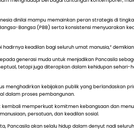
lam menghadapi berbagai tantangan kontemporer, mulai da
donesia dinilai mampu memainkan peran strategis di tingka
 Bangsa-Bangsa (PBB) serta konsistensi menyuarakan k
 hadirnya keadilan bagi seluruh umat manusia,” demikian
da generasi muda untuk menjadikan Pancasila sebagai ideo
septual, tetapi juga diterapkan dalam kehidupan sehar
rus menghadirkan kebijakan publik yang berlandaskan pri
ggal dalam proses pembangunan.
tuk kembali memperkuat komitmen kebangsaan dan menu
emanusiaan, persatuan, dan keadilan sosial.
ta, Pancasila akan selalu hidup dalam denyut nadi selu