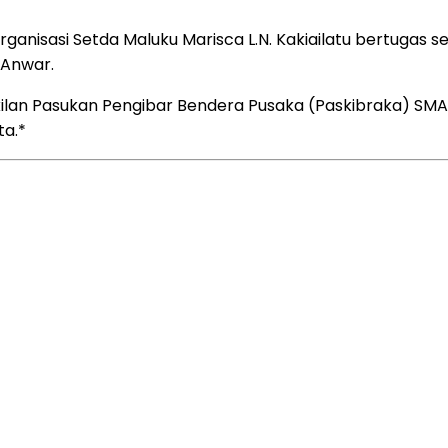
rganisasi Setda Maluku Marisca L.N. Kakiailatu bertuga
 Anwar.
ilan Pasukan Pengibar Bendera Pusaka (Paskibraka) SMA 
ta.*