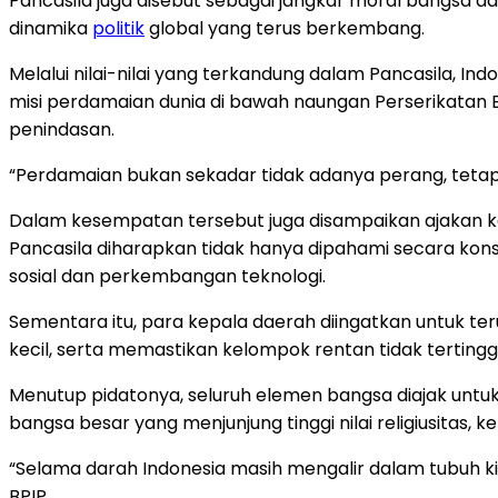
Pancasila juga disebut sebagai jangkar moral bangsa da
dinamika
politik
global yang terus berkembang.
Melalui nilai-nilai yang terkandung dalam Pancasila, In
misi perdamaian dunia di bawah naungan Perserikatan
penindasan.
“Perdamaian bukan sekadar tidak adanya perang, tetapi
Dalam kesempatan tersebut juga disampaikan ajakan kepa
Pancasila diharapkan tidak hanya dipahami secara kon
sosial dan perkembangan teknologi.
Sementara itu, para kepala daerah diingatkan untuk te
kecil, serta memastikan kelompok rentan tidak tertin
Menutup pidatonya, seluruh elemen bangsa diajak un
bangsa besar yang menjunjung tinggi nilai religiusitas, k
“Selama darah Indonesia masih mengalir dalam tubuh ki
BPIP.