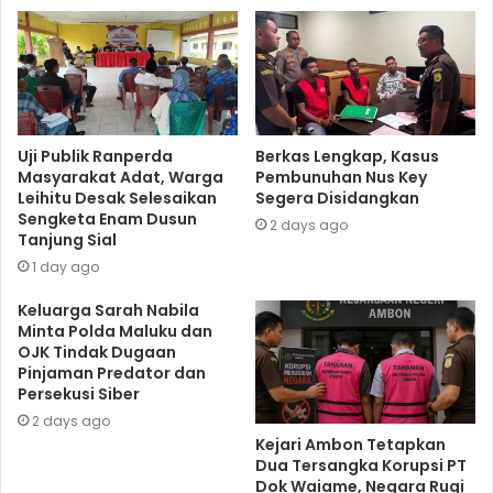
Uji Publik Ranperda
Berkas Lengkap, Kasus
Masyarakat Adat, Warga
Pembunuhan Nus Key
Leihitu Desak Selesaikan
Segera Disidangkan
Sengketa Enam Dusun
2 days ago
Tanjung Sial
1 day ago
Keluarga Sarah Nabila
Minta Polda Maluku dan
OJK Tindak Dugaan
Pinjaman Predator dan
Persekusi Siber
2 days ago
Kejari Ambon Tetapkan
Dua Tersangka Korupsi PT
Dok Waiame, Negara Rugi