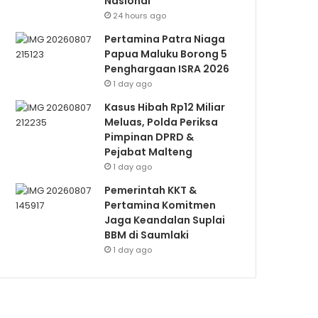
Nasional
24 hours ago
Pertamina Patra Niaga
Papua Maluku Borong 5
Penghargaan ISRA 2026
1 day ago
Kasus Hibah Rp12 Miliar
Meluas, Polda Periksa
Pimpinan DPRD &
Pejabat Malteng
1 day ago
Pemerintah KKT &
Pertamina Komitmen
Jaga Keandalan Suplai
BBM di Saumlaki
1 day ago