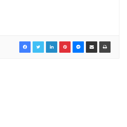
Facebook
Twitter
LinkedIn
Pinterest
Messenger
Share via Email
Print