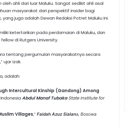
leh ahli dari luar Maluku. Sangat sedikit ahli asal
an masyarakat dari perspektif insider bagi
k, yang juga adalah Dewan Redaksi Potret Maluku ini.
iliki ketertarikan pada perdamaian di Maluku, dan
fellow di Rutgers University.
cara tentang pergumulan masyarakatnya secara
 ujar Izak.
a, adalah:
ough Intercultural Kinship (Gandong) Among
” Indonesia
Abdul Manaf Tubaka
State Institute for
Muslim Villages
,”
Faidah Azuz Sialan
a, Bosowa