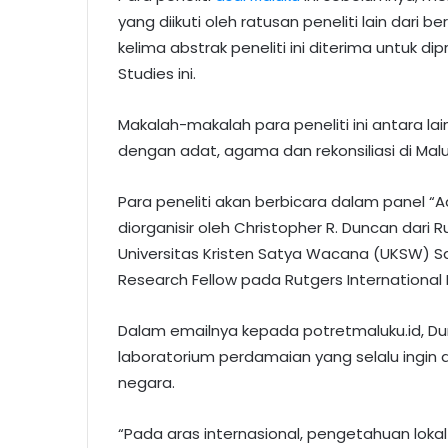
yang diikuti oleh ratusan peneliti lain dari b
kelima abstrak peneliti ini diterima untuk d
Studies ini.
Makalah-makalah para peneliti ini antara 
dengan adat, agama dan rekonsiliasi di Malu
Para peneliti akan berbicara dalam panel “Ad
diorganisir oleh Christopher R. Duncan dari Ru
Universitas Kristen Satya Wacana (UKSW) Sal
Research Fellow pada Rutgers International I
Dalam emailnya kepada potretmaluku.id, D
laboratorium perdamaian yang selalu ingin di
negara.
“Pada aras internasional, pengetahuan lok