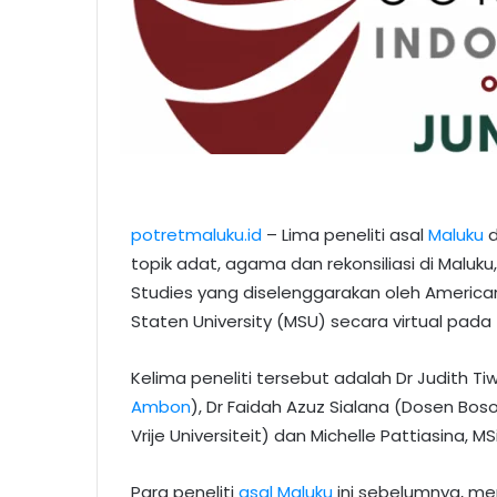
potretmaluku.id
– Lima peneliti asal
Maluku
d
topik adat, agama dan rekonsiliasi di Maluk
Studies yang diselenggarakan oleh American 
Staten University (MSU) secara virtual pada 
Kelima peneliti tersebut adalah Dr Judith T
Ambon
), Dr Faidah Azuz Sialana (Dosen Bos
Vrije Universiteit) dan Michelle Pattiasina,
Para peneliti
asal Maluku
ini sebelumnya, men