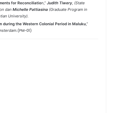
ments for Reconciliatio
n,”
Judith Tiwery
, (State
bon dan
Michelle Pattiasina
(Graduate Program in
tian University).
on during the Western Colonial Period in Maluku
,”
(PM-01)
 Amsterdam.