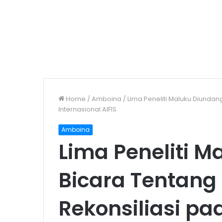
Home
/
Amboina
/
Lima Peneliti Maluku Diunda
Internasional AIFIS
Amboina
Lima Peneliti 
Bicara Tentan
Rekonsiliasi pa