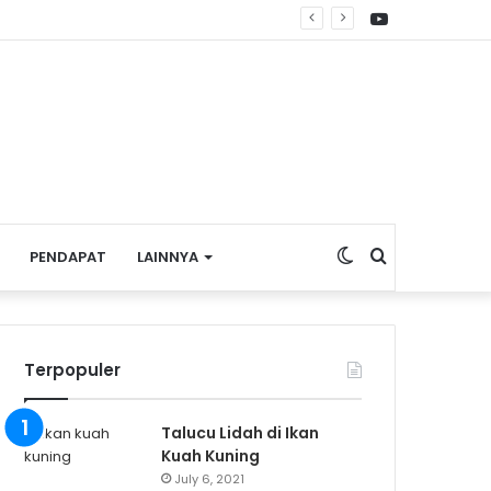
YouTube
re Nasional
Switch
Search
PENDAPAT
LAINNYA
skin
for
Terpopuler
Talucu Lidah di Ikan
Kuah Kuning
July 6, 2021