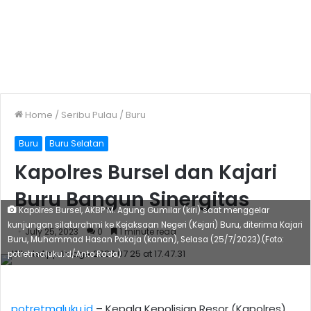
Home
/
Seribu Pulau
/
Buru
Buru
Buru Selatan
Kapolres Bursel dan Kajari
Buru Bangun Sinergitas
Kapolres Bursel, AKBP M. Agung Gumilar (kiri) saat menggelar
kunjungan silaturahmi ke Kejaksaan Negeri (Kejari) Buru, diterima Kajari
July 25, 2023
0
1 minute read
Buru, Muhammad Hasan Pakaja (kanan), Selasa (25/7/2023).(Foto:
potretmaluku.id/Anto Rada)
potretmaluku.id
– Kepala Kepolisian Resor (Kapolres)