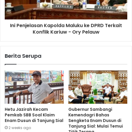
Ini Penjelasan Kapolda Maluku ke DPRD Terkait
Konflik Kariuw - Ory Pelauw
Berita Serupa
Hetu Jazirah Kecam
Gubernur Sambangi
Pemkab SBB Soal Klaim
Kemendagri Bahas
Enam Dusun di Tanjung Sial
Sengketa Enam Dusun di
Tanjung Sial: Mulai Temui
2 weeks ago
Titik Terang