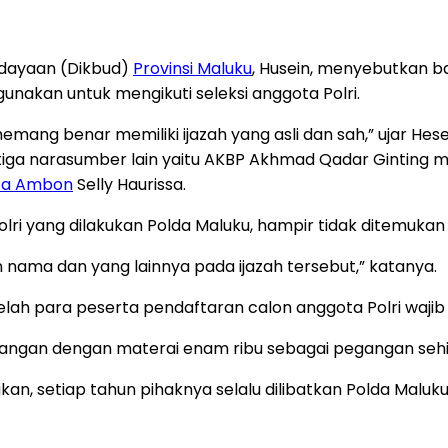
budayaan (Dikbud)
Provinsi Maluku
, Husein, menyebutkan b
gunakan untuk mengikuti seleksi anggota Polri.
ang benar memiliki ijazah yang asli dan sah,” ujar Hesei
 tiga narasumber lain yaitu AKBP Akhmad Qadar Ginting m
ta Ambon
Selly Haurissa.
i yang dilakukan Polda Maluku, hampir tidak ditemukan k
n nama dan yang lainnya pada ijazah tersebut,” katanya.
telah para peserta pendaftaran calon anggota Polri waj
ngan dengan materai enam ribu sebagai pegangan sehingga
n, setiap tahun pihaknya selalu dilibatkan Polda Maluku