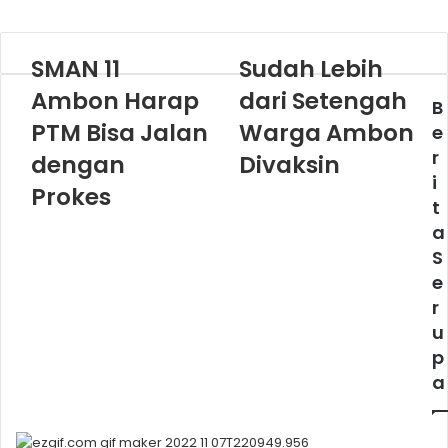
SMAN 11
Sudah Lebih
Ambon Harap
dari Setengah
B
PTM Bisa Jalan
Warga Ambon
e
r
dengan
Divaksin
i
Prokes
t
a
S
e
r
u
p
a