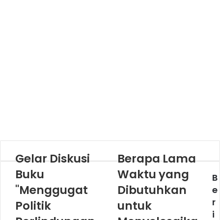
Gelar Diskusi
Berapa Lama
Buku
Waktu yang
B
"Menggugat
Dibutuhkan
e
r
Politik
untuk
i