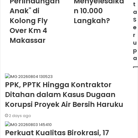
Perlindungan
Menyelesaika
t
Anak" di
n 10.000
a
Kolong Fly
Langkah?
S
e
Over Km 4
r
Makassar
u
p
a
PPK, PPTK Hingga Kontraktor
Ditahan dalam Kasus Dugaan
Korupsi Proyek Air Bersih Haruku
2 days ago
Perkuat Kualitas Birokrasi, 17