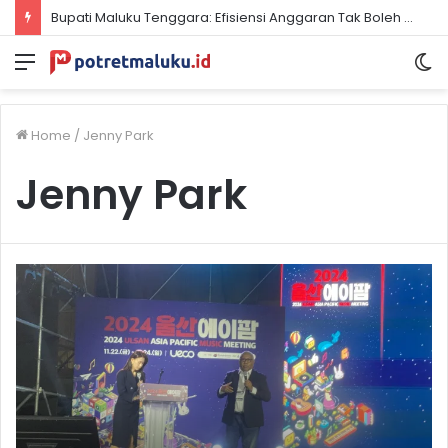
Bupati Maluku Tenggara: Efisiensi Anggaran Tak Boleh Redupkan Semangat Kemerdekaan
Menu
S
sk
Home
/
Jenny Park
Jenny Park