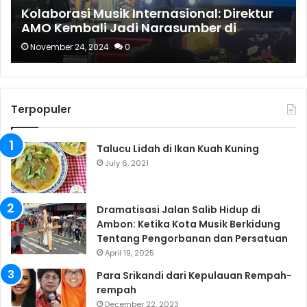
Kolaborasi Musik Internasional: Direktur
AMO Kembali Jadi Narasumber di
Festival Ulsan-APaMM 2024
November 24, 2024
0
Terpopuler
Talucu Lidah di Ikan Kuah Kuning
July 6, 2021
Dramatisasi Jalan Salib Hidup di
Ambon: Ketika Kota Musik Berkidung
Tentang Pengorbanan dan Persatuan
April 19, 2025
Para Srikandi dari Kepulauan Rempah-
rempah
December 22, 2023