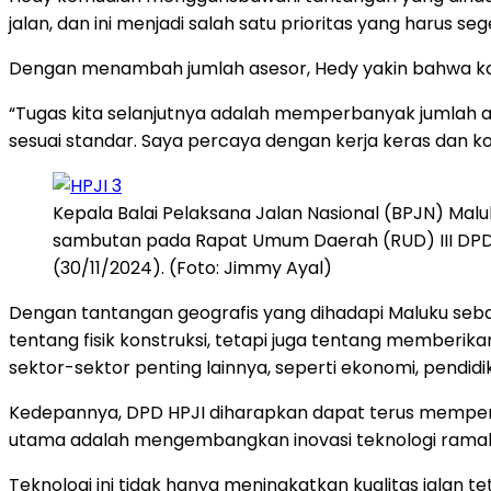
jalan, dan ini menjadi salah satu prioritas yang harus sege
Dengan menambah jumlah asesor, Hedy yakin bahwa kap
“Tugas kita selanjutnya adalah memperbanyak jumlah ase
sesuai standar. Saya percaya dengan kerja keras dan ko
Kepala Balai Pelaksana Jalan Nasional (BPJN) Mal
sambutan pada Rapat Umum Daerah (RUD) III DPD H
(30/11/2024). (Foto: Jimmy Ayal)
Dengan tantangan geografis yang dihadapi Maluku sebag
tentang fisik konstruksi, tetapi juga tentang memberi
sektor-sektor penting lainnya, seperti ekonomi, pendidi
Kedepannya, DPD HPJI diharapkan dapat terus memperku
utama adalah mengembangkan inovasi teknologi ramah l
Teknologi ini tidak hanya meningkatkan kualitas jalan t