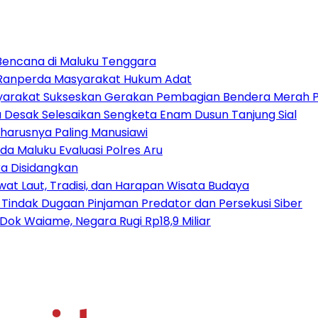
 Bencana di Maluku Tenggara
t Ranperda Masyarakat Hukum Adat
arakat Sukseskan Gerakan Pembagian Bendera Merah P
tu Desak Selesaikan Sengketa Enam Dusun Tanjung Sial
harusnya Paling Manusiawi
da Maluku Evaluasi Polres Aru
a Disidangkan
at Laut, Tradisi, dan Harapan Wisata Budaya
 Tindak Dugaan Pinjaman Predator dan Persekusi Siber
ok Waiame, Negara Rugi Rp18,9 Miliar