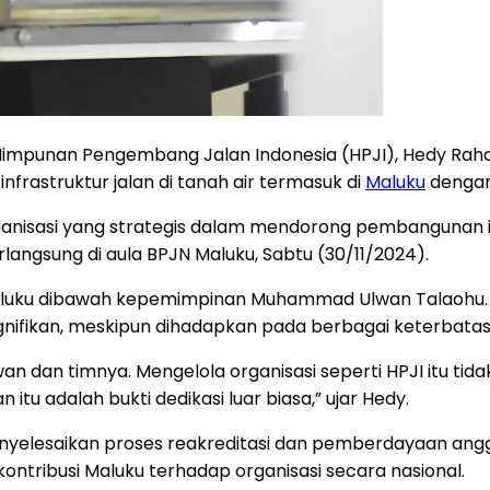
Himpunan Pengembang Jalan Indonesia (HPJI), Hedy Raha
astruktur jalan di tanah air termasuk di
Maluku
dengan 
anisasi yang strategis dalam mendorong pembangunan inf
angsung di aula BPJN Maluku, Sabtu (30/11/2024).
 Maluku dibawah kepemimpinan Muhammad Ulwan Talaohu
nifikan, meskipun dihadapkan pada berbagai keterbatas
an timnya. Mengelola organisasi seperti HPJI itu tidak mu
tu adalah bukti dedikasi luar biasa,” ujar Hedy.
nyelesaikan proses reakreditasi dan pemberdayaan angg
ntribusi Maluku terhadap organisasi secara nasional.