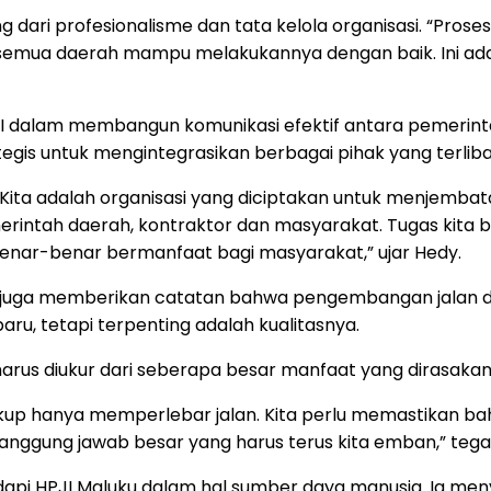
 dari profesionalisme dan tata kelola organisasi. “Proses
ak semua daerah mampu melakukannya dengan baik. Ini a
JI dalam membangun komunikasi efektif antara pemerint
ategis untuk mengintegrasikan berbagai pihak yang terli
si. Kita adalah organisasi yang diciptakan untuk menjemb
erintah daerah, kontraktor dan masyarakat. Tugas kita
enar-benar bermanfaat bagi masyarakat,” ujar Hedy.
 juga memberikan catatan bahwa pengembangan jalan di I
u, tetapi terpenting adalah kualitasnya.
arus diukur dari seberapa besar manfaat yang dirasaka
 cukup hanya memperlebar jalan. Kita perlu memastikan ba
 tanggung jawab besar yang harus terus kita emban,” tega
i HPJI Maluku dalam hal sumber daya manusia. Ia menye