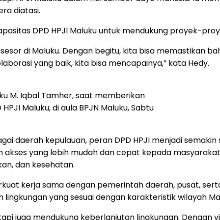
ra diatasi.
asitas DPD HPJI Maluku untuk mendukung proyek-proyek
sor di Maluku. Dengan begitu, kita bisa memastikan bahw
laborasi yang baik, kita bisa mencapainya,” kata Hedy.
uku M. Iqbal Tamher, saat memberikan
PJI Maluku, di aula BPJN Maluku, Sabtu
ai daerah kepulauan, peran DPD HPJI menjadi semakin sig
kan akses yang lebih mudah dan cepat kepada masyarakat 
kan, dan kesehatan.
at kerja sama dengan pemerintah daerah, pusat, serta a
ingkungan yang sesuai dengan karakteristik wilayah Ma
etapi juga mendukung keberlanjutan lingkungan. Dengan vi