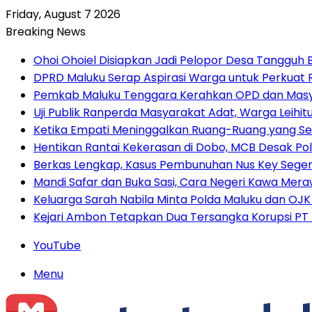
Friday, August 7 2026
Breaking News
Ohoi Ohoiel Disiapkan Jadi Pelopor Desa Tangguh
DPRD Maluku Serap Aspirasi Warga untuk Perkua
Pemkab Maluku Tenggara Kerahkan OPD dan Masy
Uji Publik Ranperda Masyarakat Adat, Warga Leihi
Ketika Empati Meninggalkan Ruang-Ruang yang Se
Hentikan Rantai Kekerasan di Dobo, MCB Desak Pol
Berkas Lengkap, Kasus Pembunuhan Nus Key Seger
Mandi Safar dan Buka Sasi, Cara Negeri Kawa Meraw
Keluarga Sarah Nabila Minta Polda Maluku dan OJK
Kejari Ambon Tetapkan Dua Tersangka Korupsi PT D
YouTube
Menu