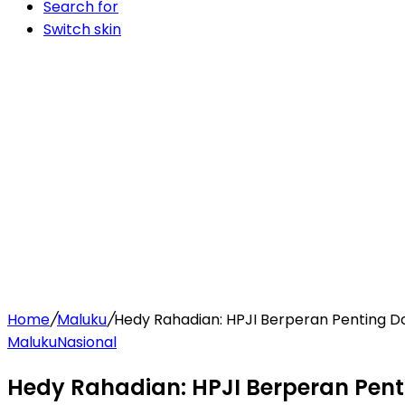
Search for
Switch skin
Home
/
Maluku
/
Hedy Rahadian: HPJI Berperan Penting D
Maluku
Nasional
Hedy Rahadian: HPJI Berperan Pen