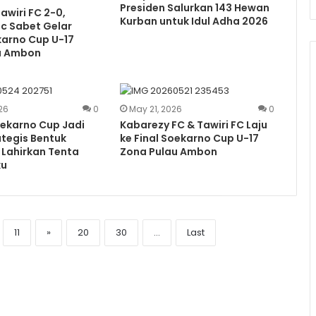
Presiden Salurkan 143 Hewan
wiri FC 2-0,
Kurban untuk Idul Adha 2026
c Sabet Gelar
karno Cup U-17
u Ambon
26
0
May 21, 2026
0
oekarno Cup Jadi
Kabarezy FC & Tawiri FC Laju
tegis Bentuk
ke Final Soekarno Cup U-17
 Lahirkan Tenta
Zona Pulau Ambon
ku
11
»
20
30
...
Last