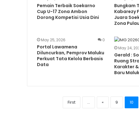
Pemain Terbaik Soekarno
Bungkam Ta
Cup U-17 Zona Ambon
Kabarezy F
Dorong Kompetisi Usia Dini
Juara Soe
Zona Pula
May 25, 2026
0
Portal Lawamena
May 24, 20
Diluncurkan, Pemprov Maluku
Gerald : S
Perkuat Tata Kelola Berbasis
Ruang Stra
Data
Karakter &
Baru Malu
First
...
«
9
10