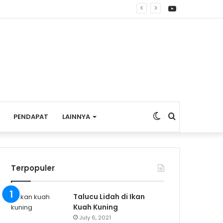
YouTube
ng
Switch
Search
PENDAPAT
LAINNYA
skin
for
Terpopuler
Talucu Lidah di Ikan
Kuah Kuning
July 6, 2021