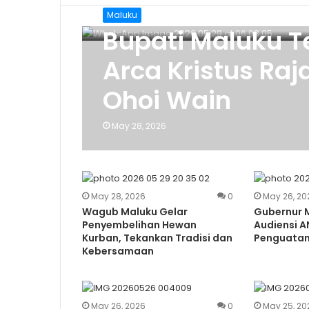
Maluku
Bupati Maluku 
Arca Kristus Ra
Ohoi Wain
May 28, 2026
May 28, 2026
0
May 26, 20
Wagub Maluku Gelar
Gubernur 
Penyembelihan Hewan
Audiensi 
Kurban, Tekankan Tradisi dan
Penguatan 
Kebersamaan
May 26, 2026
0
May 25, 20