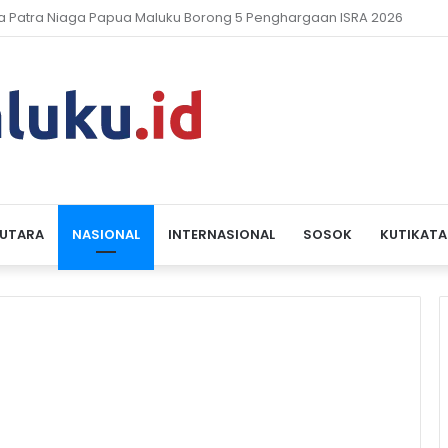
ah Rp12 Miliar Meluas, Polda Periksa Pimpinan DPRD & Pejabat Malte
 UTARA
NASIONAL
INTERNASIONAL
SOSOK
KUTIKATA