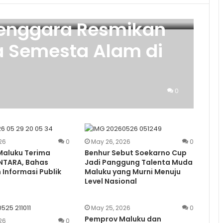
Tenggara Resmikan
ja Semesta Alam di
0
26
0
May 26, 2026
0
Maluku Terima
Benhur Sebut Soekarno Cup
ANTARA, Bahas
Jadi Panggung Talenta Muda
Informasi Publik
Maluku yang Murni Menuju
Level Nasional
May 25, 2026
0
Pemprov Maluku dan
26
0