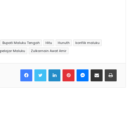
Bupati Maluku Tengah
Hitu
Hunuth
konflik maluku
pelajar Maluku
Zulkarnain Awat Amir
Facebook
Twitter
LinkedIn
Pinterest
Messenger
Share via Email
Print