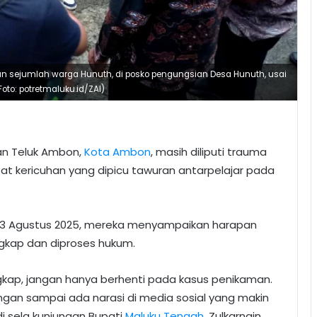
n sejumlah warga Hunuth, di posko pengungsian Desa Hunuth, usai
to: potretmaluku.id/ZAI)
n Teluk Ambon,
Kota Ambon
, masih diliputi trauma
at kericuhan yang dipicu tawuran antarpelajar pada
 23 Agustus 2025, mereka menyampaikan harapan
gkap dan diproses hukum.
kap, jangan hanya berhenti pada kasus penikaman.
gan sampai ada narasi di media sosial yang makin
i sela kunjungan Bupati
Maluku Tengah
, Zulkarnain