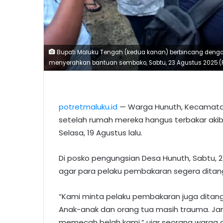
Bupati Maluku Tengah (kedua kanan) berbincang denga
menyerahkan bantuan sembako, Sabtu, 23 Agustus 2025.(Fo
potretmaluku.id
— Warga Hunuth, Kecamata
setelah rumah mereka hangus terbakar akib
Selasa, 19 Agustus lalu.
Di posko pengungsian Desa Hunuth, Sabtu,
agar para pelaku pembakaran segera ditan
“Kami minta pelaku pembakaran juga ditang
Anak-anak dan orang tua masih trauma. Jan
memecah belah kami,” ujar seorang warga d