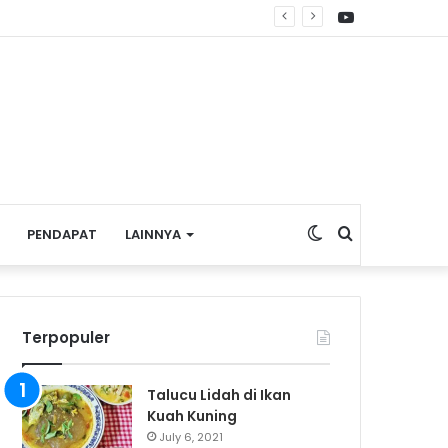
YouTube
re Nasional
Switch
Search
PENDAPAT
LAINNYA
skin
for
Terpopuler
Talucu Lidah di Ikan
Kuah Kuning
July 6, 2021