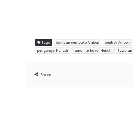
Tags
bantuan sembako Ambon
bentrok Ambon
pengungsi Hunuth
rumah terbakar Hunuth
tawuran 
Share