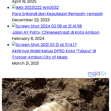
April 19, 2025
Para Srikandi dari Kepulauan Rempah-rempah
December 22, 2023
Jalan AY Patty, Chinesestraat di Kota Ambon
February 8, 2024
Akhirnya Wakil Ketua DPRD Kota “Talucu” di
Trotoar Ambon City of Music
March 21, 2021