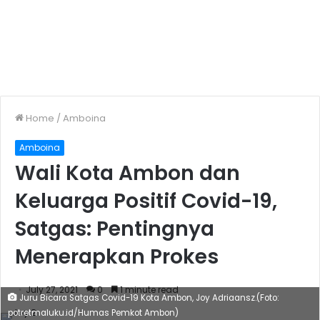
Home
/
Amboina
Amboina
Wali Kota Ambon dan
Keluarga Positif Covid-19,
Satgas: Pentingnya
Menerapkan Prokes
July 27, 2021
0
1 minute read
Juru Bicara Satgas Covid-19 Kota Ambon, Joy Adriaansz.(Foto:
potretmaluku.id/Humas Pemkot Ambon)