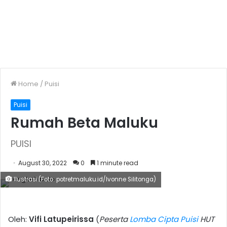
Home
/
Puisi
Puisi
Rumah Beta Maluku
PUISI
August 30, 2022
0
1 minute read
Ilustrasi.(Foto: potretmaluku.id/Ivonne Silitonga)
Oleh:
Vifi Latupeirissa
(
Peserta
Lomba Cipta Puisi
HUT