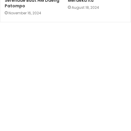
Serenade Buat HM Daeng
Merdeka Itu
Patompo
August 18, 2024
November 16, 2024