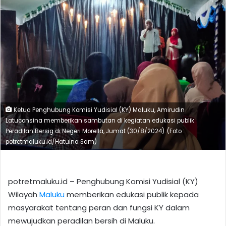
Ketua Penghubung Komisi Yudisial (KY) Maluku, Amirudin
Latuconsina memberikan sambutan di kegiatan edukasi publik
Peradilan Bersig di Negeri Morella, Jumat (30/8/2024). (Foto :
potretmaluku.id/Hatuina Sam)
potretmaluku.id – Penghubung Komisi Yudisial (KY)
Wilayah
Maluku
memberikan edukasi publik kepada
masyarakat tentang peran dan fungsi KY dalam
mewujudkan peradilan bersih di Maluku.