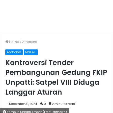
Home
/
Amboina
Amboina
Maluku
Kontroversi Tender
Pembangunan Gedung FKIP
Unpatti: Satpel VIII Diduga
Langgar Aturan
December 31, 2024
0
2 minutes read
Kampus Unpatti Ambon.(Foto: Istimewa)