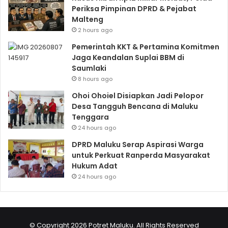
Periksa Pimpinan DPRD & Pejabat
Malteng
2 hours ago
Pemerintah KKT & Pertamina Komitmen
Jaga Keandalan Suplai BBM di
Saumlaki
8 hours ago
Ohoi Ohoiel Disiapkan Jadi Pelopor
Desa Tangguh Bencana di Maluku
Tenggara
24 hours ago
DPRD Maluku Serap Aspirasi Warga
untuk Perkuat Ranperda Masyarakat
Hukum Adat
24 hours ago
© Copyright 2026 Potret Maluku. All Rights Reserved