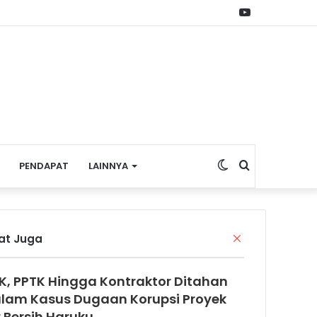
YouTube
Switch
Search
PENDAPAT
LAINNYA
skin
for
C
hat Juga
l
o
K, PPTK Hingga Kontraktor Ditahan
s
e
lam Kasus Dugaan Korupsi Proyek
r Bersih Haruku