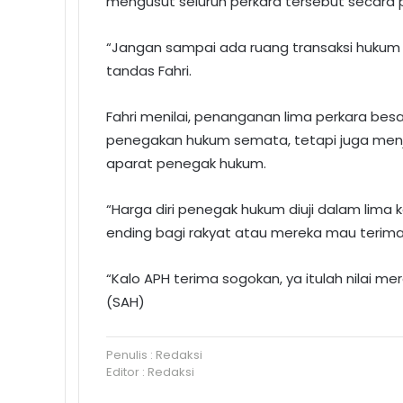
mengusut seluruh perkara tersebut secara p
“Jangan sampai ada ruang transaksi hukum 
tandas Fahri.
Fahri menilai, penanganan lima perkara be
penegakan hukum semata, tetapi juga menjad
aparat penegak hukum.
“Harga diri penegak hukum diuji dalam lima 
ending bagi rakyat atau mereka mau terima 
“Kalo APH terima sogokan, ya itulah nilai me
(SAH)
Penulis : Redaksi
Editor : Redaksi