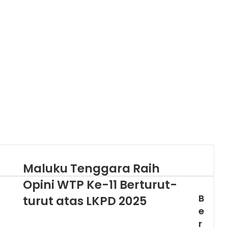
Maluku Tenggara Raih
Opini WTP Ke-11 Berturut-
B
turut atas LKPD 2025
e
r