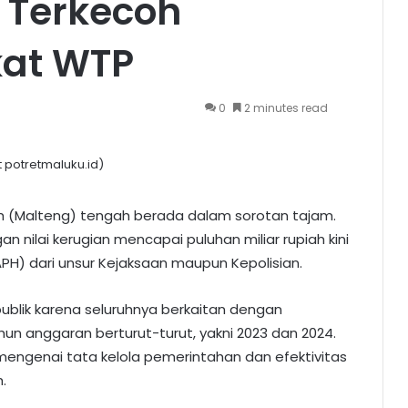
 Terkecoh
kat WTP
0
2 minutes read
t potretmaluku.id)
h (Malteng) tengah berada dalam sorotan tajam.
n nilai kerugian mencapai puluhan miliar rupiah kini
H) dari unsur Kejaksaan maupun Kepolisian.
ublik karena seluruhnya berkaitan dengan
n anggaran berturut-turut, yakni 2023 dan 2024.
mengenai tata kelola pemerintahan dan efektivitas
.