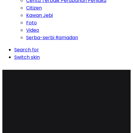
Cerita Terbaik Perubahan Perilaku
Citizen
Kawan Jebi
Foto
Video
Serba-serbi Ramadan
Search for
Switch skin