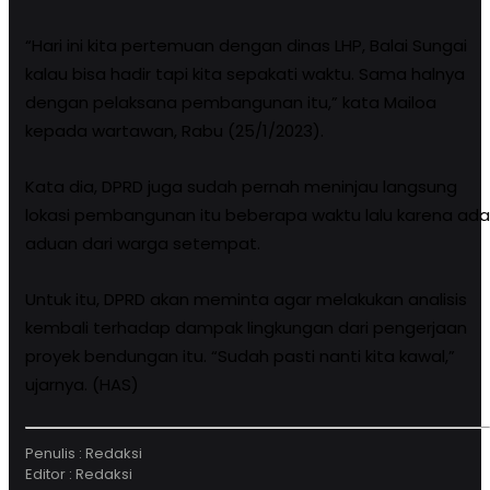
“Hari ini kita pertemuan dengan dinas LHP, Balai Sungai
kalau bisa hadir tapi kita sepakati waktu. Sama halnya
dengan pelaksana pembangunan itu,” kata Mailoa
kepada wartawan, Rabu (25/1/2023).
Kata dia, DPRD juga sudah pernah meninjau langsung
lokasi pembangunan itu beberapa waktu lalu karena ada
aduan dari warga setempat.
Untuk itu, DPRD akan meminta agar melakukan analisis
kembali terhadap dampak lingkungan dari pengerjaan
proyek bendungan itu. “Sudah pasti nanti kita kawal,”
ujarnya. (HAS)
Penulis : Redaksi
Editor : Redaksi