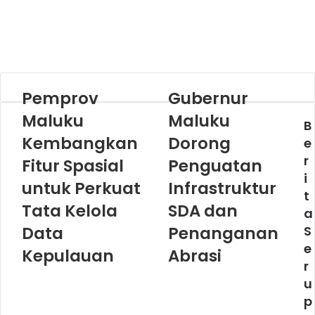
Pemprov
Gubernur
Maluku
Maluku
B
Kembangkan
Dorong
e
r
Fitur Spasial
Penguatan
i
untuk Perkuat
Infrastruktur
t
Tata Kelola
SDA dan
a
Data
Penanganan
S
e
Kepulauan
Abrasi
r
u
p