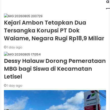
a
Kejari Ambon Tetapkan Dua
Tersangka Korupsi PT Dok
Waiame, Negara Rugi Rp18,9 Miliar
1 day ago
Dessy Halauw Dorong Pemerataan
MBG bagi Siswa di Kecamatan
Letisel
1 day ago