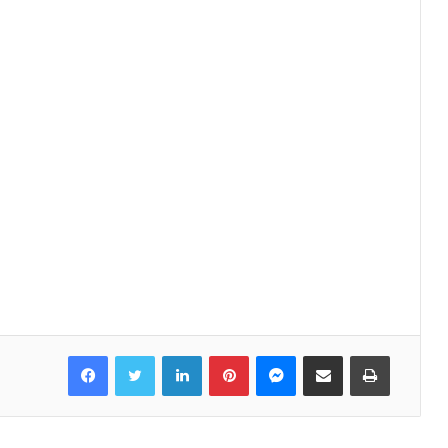
Facebook
Twitter
LinkedIn
Pinterest
Messenger
Share via Email
Print