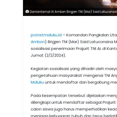
Danlantamal IX Ambon Brigjen TNI (Mar) Said Latuconsina
potretmaluku.id
– Komandan Pangkalan Utam
Ambon
) Brigjen TNI (Mar) Said Latuconsina 
sosialisasi penerimaan Prajurit TNI AL di K
Jumat (2/2/2024).
Kegiatan sosialisasi yang dihadiri oleh mas
pengetahuan masyarakat mengenai TNI Ang
Maluku
untuk mendaftar dan bergabung menja
Pada kesempatan tersebut dijelaskan meng
dilengkapi untuk mendaftar sebagai Prajurit 
calon siswa juga harus memperhatikan kea
menjaga kebugaran tubuh dan terus berlatih