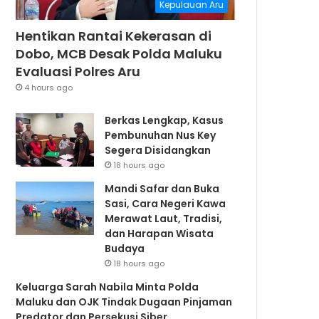
Kepulauan Aru
Hentikan Rantai Kekerasan di
Dobo, MCB Desak Polda Maluku
Evaluasi Polres Aru
4 hours ago
Berkas Lengkap, Kasus
Pembunuhan Nus Key
Segera Disidangkan
18 hours ago
Mandi Safar dan Buka
Sasi, Cara Negeri Kawa
Merawat Laut, Tradisi,
dan Harapan Wisata
Budaya
18 hours ago
Keluarga Sarah Nabila Minta Polda
Maluku dan OJK Tindak Dugaan Pinjaman
Predator dan Persekusi Siber