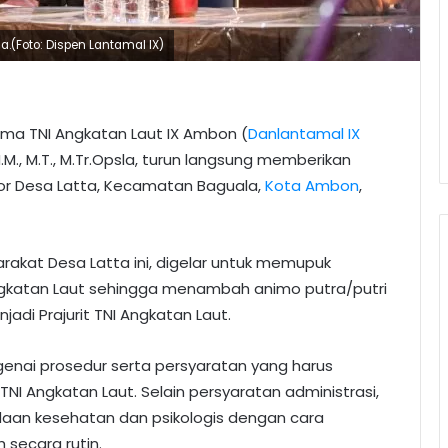
.(Foto: Dispen Lantamal IX)
a TNI Angkatan Laut IX Ambon (
Danlantamal IX
M.M., M.T., M.Tr.Opsla, turun langsung memberikan
antor Desa Latta, Kecamatan Baguala,
Kota Ambon
,
yarakat Desa Latta ini, digelar untuk memupuk
katan Laut sehingga menambah animo putra/putri
di Prajurit TNI Angkatan Laut.
enai prosedur serta persyaratan yang harus
TNI Angkatan Laut. Selain persyaratan administrasi,
daan kesehatan dan psikologis dengan cara
 secara rutin.