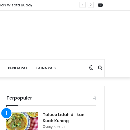
YouTube
apan Wisata Budaya
Switch
Search
PENDAPAT
LAINNYA
skin
for
Terpopuler
Talucu Lidah di Ikan
Kuah Kuning
July 6, 2021